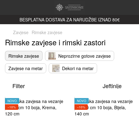
BESPLATNA DOSTAVA ZA NARUDŽBE IZNAD 80€
Zavjese
Rimske zavjese
Rimske zavjese i rimski zastori
Rimske zavjese
Neprozirne gotove zavjese
Zavjese na metar
Dekori na metar
Filter
Jeftinije
NOVO
NOVO
−10%
−10%