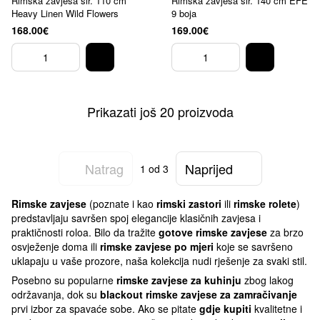
Rimska zavjesa šir. 110 cm
Rimska zavjesa šir. 140 cm EFE
Heavy Linen Wild Flowers
9 boja
168.00€
169.00€
Prikazati još 20 proizvoda
Natrag
Naprijed
1
od 3
Rimske zavjese
(poznate i kao
rimski zastori
ili
rimske rolete
)
predstavljaju savršen spoj elegancije klasičnih zavjesa i
praktičnosti roloa. Bilo da tražite
gotove rimske zavjese
za brzo
osvježenje doma ili
rimske zavjese po mjeri
koje se savršeno
uklapaju u vaše prozore, naša kolekcija nudi rješenje za svaki stil.
Posebno su popularne
rimske zavjese za kuhinju
zbog lakog
održavanja, dok su
blackout rimske zavjese za zamračivanje
prvi izbor za spavaće sobe. Ako se pitate
gdje kupiti
kvalitetne i