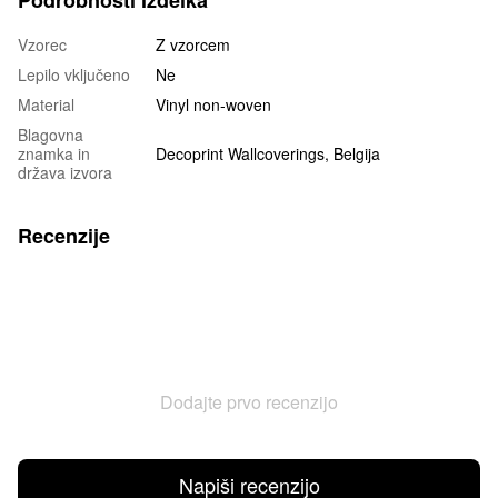
Vzorec
Z vzorcem
Lepilo vključeno
Ne
Material
Vinyl non-woven
Blagovna
znamka in
Decoprint Wallcoverings, Belgija
država izvora
Recenzije
Dodajte prvo recenzijo
Napiši recenzijo