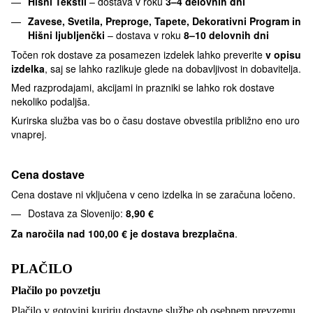
Hišni Tekstil
– dostava v roku
3–4 delovnih dni
Zavese, Svetila, Preproge, Tapete, Dekorativni Program in
Hišni ljubljenčki
– dostava v roku
8–10 delovnih dni
Točen rok dostave za posamezen izdelek lahko preverite
v opisu
izdelka
, saj se lahko razlikuje glede na dobavljivost in dobavitelja.
Med razprodajami, akcijami in prazniki se lahko rok dostave
nekoliko podaljša.
Kurirska služba vas bo o času dostave obvestila približno eno uro
vnaprej.
Cena dostave
Cena dostave ni vključena v ceno izdelka in se zaračuna ločeno.
Dostava za Slovenijo:
8,90 €
Za naročila nad
100,00 € je dostava brezplačna
.
PLAČILO
Plačilo po povzetju
Plačilo v gotovini kurirju dostavne službe ob osebnem prevzemu