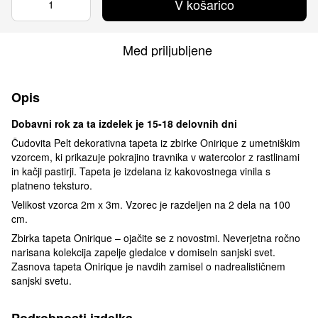
V košarico
Med priljubljene
Opis
Dobavni rok za ta izdelek je 15-18 delovnih dni
Čudovita Pelt dekorativna tapeta iz zbirke Onirique z umetniškim
vzorcem, ki prikazuje pokrajino travnika v watercolor z rastlinami
in kačji pastirji. Tapeta je izdelana iz kakovostnega vinila s
platneno teksturo.
Velikost vzorca 2m x 3m. Vzorec je razdeljen na 2 dela na 100
cm.
Zbirka tapeta Onirique – ojačite se z novostmi. Neverjetna ročno
narisana kolekcija zapelje gledalce v domiseln sanjski svet.
Zasnova tapeta Onirique je navdih zamisel o nadrealističnem
sanjski svetu.
Podrobnosti izdelka