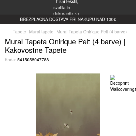
BREZPLAČNA DOSTAVA PRI NAKUPU NAD 100€
Tapete
Mural tapete
Mural Tapeta Onirique Pelt (4 barve)
Mural Tapeta Onirique Pelt (4 barve) |
Kakovostne Tapete
Koda:
5415058047788