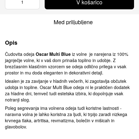
V košarico
Med priljubljene
Opis
Čudovita odeja
Oscar Multi Blue
iz volne je narejena iz 100%
jagnječje volne, ki v vaš dom prinaša toplino in udobje. Z
brezčasnim klasičnim vzorcem se odeja odlično prilega v vsak
prostor in mu doda eleganten in dekorativni detajl.
Idealen je za zavijanje v hladnih večerih, ki zagotavlja občutek
udobja in topline. Oscar Multi Blue odeja ni le praktičen dodatek
za hladne dni, temveč tudi estetska izbira, ki dopolnjuje vsak
notranji slog.
Poleg segrevanja ima volnena odeja tudi koristne lastnosti -
naravna volna je lahko koristna za ljudi, ki trpijo zaradi nizkega
krvnega tlaka, artritisa, revmatizma, bolečin v mišicah in
glavobolov.