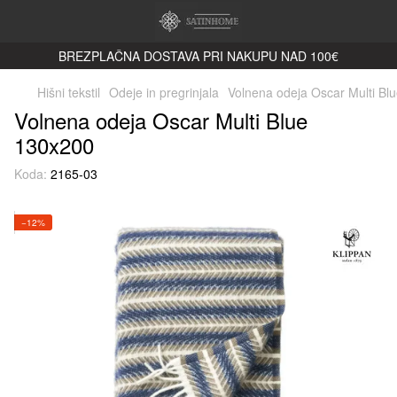
BREZPLAČNA DOSTAVA PRI NAKUPU NAD 100€
Hišni tekstil
Odeje in pregrinjala
Volnena odeja Oscar Multi Bl
Volnena odeja Oscar Multi Blue
130x200
Koda:
2165-03
−12%