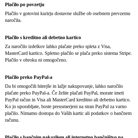
Plačilo po povzetju
Plačilo v gotovini kurirju dostavne službe ob osebnem prevzemu
naročila.
Plačilo s kreditno ali debetno kartico
Za naročilo izdelkov lahko plačate preko spleta z Visa,
MasterCard kartico. Spletno plačilo se plača preko sistema Stripe.
Plačilo v obroku ni omogočeno.
Plačilo preko PayPal-a
Da bi omogočili hitrejše in lažje nakupovanje, lahko naročilo
plačate preko PayPal-a. Če želite plačati PayPal, morate imeti
PayPal račun in Visa ali MasterCard kreditno ali debetno kartico.
Ko jo uporabljate, boste preusmerjeni na stran PayPal za varno
plačilo. Nimamo dostopa do Vaših kartic ali podatkov o bančnem
računu.
Plačilo s bančnim nakazilom ali internetno bančništvo na