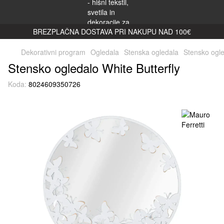
BREZPLAČNA DOSTAVA PRI NAKUPU NAD 100€
Dekorativni program
Ogledala
Stenska ogledala
Stensko ogle
Stensko ogledalo White Butterfly
Koda:
8024609350726