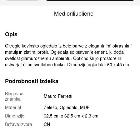
Med priljubljene
Opis
Okroglo kovinsko ogledalo iz bele barve z elegantnimi okrasnimi
metulji in zlatimi profili. Ogledala so bistven element, ki doda
svetlost glamuroznemu ambientu. Optično širijo prostore in
ustvarjajo fino svetlobno točko. Dimenzije ogledala: 60 x 45 cm
Podrobnosti izdelka
Blagovna
Mauro Ferretti
znamka
Material
Železo, Ogledalo, MDF
Dimenzije
62,5 cm х 62,5 cm х 2,3 cm
Država izvora
CN