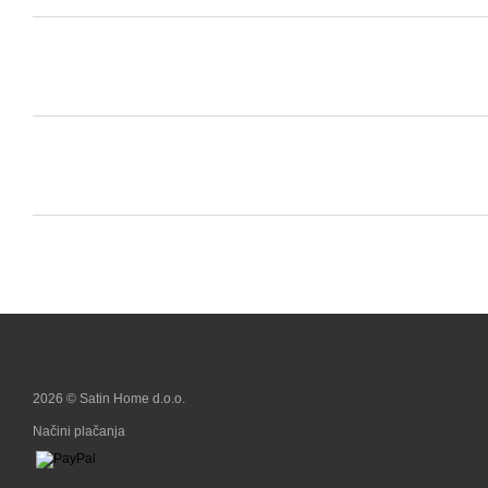
2026 © Satin Home d.o.o.
Načini plačanja