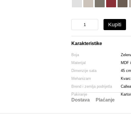
Kupiti
Karakteristike
Boja
Zelen
Materijal
MDF i
Dimenzije sata
45 cm
Mehanizam
Kvarc
Brend i zemlja podrijetla
Callea
Pakiranje
Karto
Dostava
Plaćanje