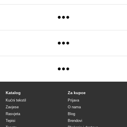
Katalog
Za kupce
Kućni tekstil
Prijava
Zavjese
O nama
Rasvjeta
Blog
Tepisi
Brendovi