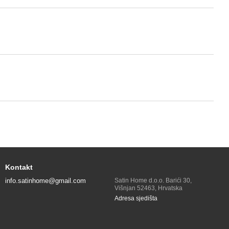
Kontakt
info.satinhome@gmail.com
Satin Home d.o.o. Barići 30,
Višnjan 52463, Hrvatska
Adresa sjedišta