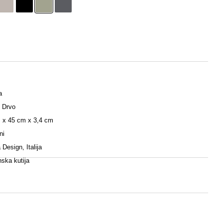
a
 Drvo
 x 45 cm x 3,4 cm
ni
 Design, Italija
nska kutija