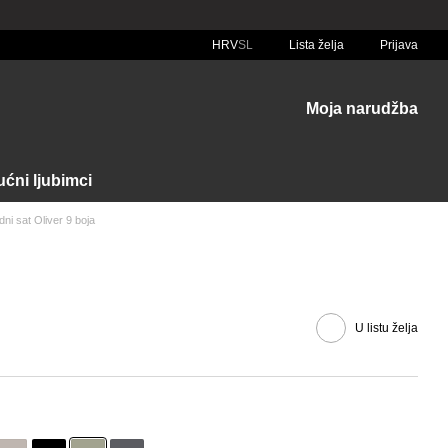
HRV
SL
Lista želja
Prijava
Moja narudžba
ćni ljubimci
dni sat Oliver 9 boja
U listu želja