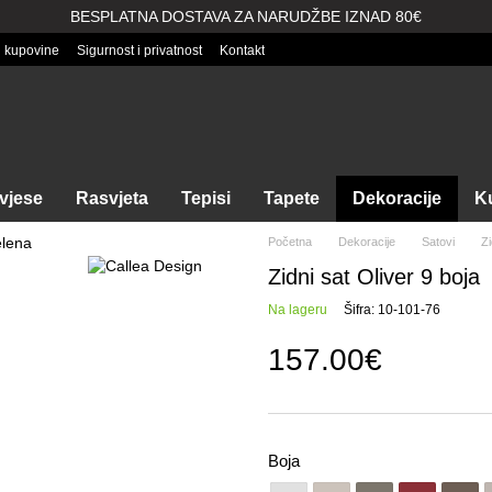
BESPLATNA DOSTAVA ZA NARUDŽBE IZNAD 80€
i kupovine
Sigurnost i privatnost
Kontakt
vjese
Rasvjeta
Tepisi
Tapete
Dekoracije
Ku
Početna
Dekoracije
Satovi
Zi
Zidni sat Oliver 9 boja
Na lageru
Šifra: 10-101-76
157.00€
Boja