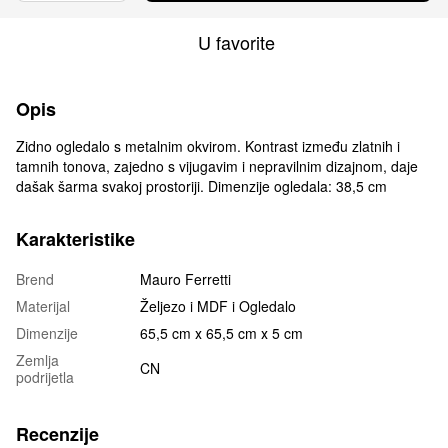
U favorite
Opis
Zidno ogledalo s metalnim okvirom. Kontrast između zlatnih i
tamnih tonova, zajedno s vijugavim i nepravilnim dizajnom, daje
dašak šarma svakoj prostoriji. Dimenzije ogledala: 38,5 cm
Karakteristike
Brend
Mauro Ferretti
Materijal
Željezo i MDF i Ogledalo
Dimenzije
65,5 cm х 65,5 cm х 5 cm
Zemlja
CN
podrijetla
Recenzije