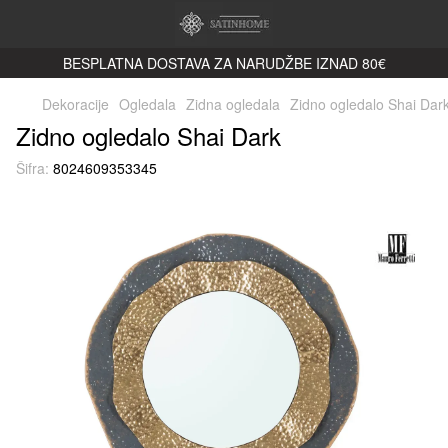
BESPLATNA DOSTAVA ZA NARUDŽBE IZNAD 80€
Dekoracije
Ogledala
Zidna ogledala
Zidno ogledalo Shai Dar
Zidno ogledalo Shai Dark
Šifra:
8024609353345