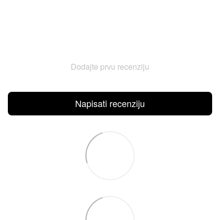
Dodajte prvu recenziju
Napisati recenziju