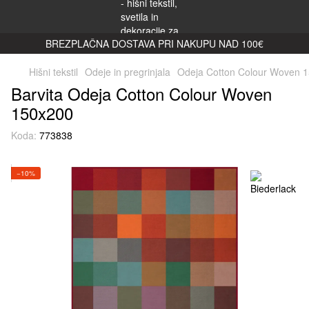
BREZPLAČNA DOSTAVA PRI NAKUPU NAD 100€
Hišni tekstil
Odeje in pregrinjala
Odeja Cotton Colour Woven 
Barvita Odeja Cotton Colour Woven
150x200
Koda:
773838
−10%