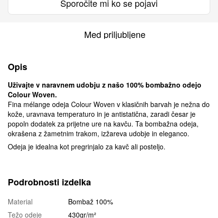
Sporočite mi ko se pojavi
Med priljubljene
Opis
Uživajte v naravnem udobju z našo 100% bombažno odejo
Colour Woven.
Fina mélange odeja Colour Woven v klasičnih barvah je nežna do
kože, uravnava temperaturo in je antistatična, zaradi česar je
popoln dodatek za prijetne ure na kavču. Ta bombažna odeja,
okrašena z žametnim trakom, izžareva udobje in eleganco.
Odeja je idealna kot pregrinjalo za kavč ali posteljo.
Podrobnosti izdelka
Material
Bombaž 100%
Težo odeje
430gr/m²