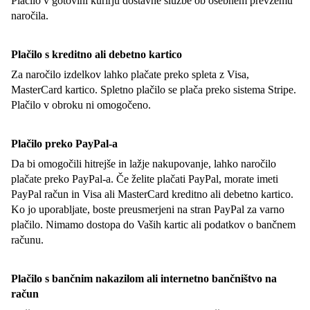
Plačilo v gotovini kurirju dostavne službe ob osebnem prevzemu
naročila.
Plačilo s kreditno ali debetno kartico
Za naročilo izdelkov lahko plačate preko spleta z Visa,
MasterCard kartico. Spletno plačilo se plača preko sistema Stripe.
Plačilo v obroku ni omogočeno.
Plačilo preko PayPal-a
Da bi omogočili hitrejše in lažje nakupovanje, lahko naročilo
plačate preko PayPal-a. Če želite plačati PayPal, morate imeti
PayPal račun in Visa ali MasterCard kreditno ali debetno kartico.
Ko jo uporabljate, boste preusmerjeni na stran PayPal za varno
plačilo. Nimamo dostopa do Vaših kartic ali podatkov o bančnem
računu.
Plačilo s bančnim nakazilom ali internetno bančništvo na
račun