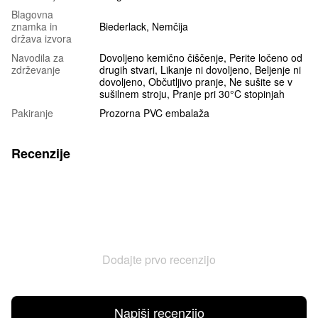
Blagovna
znamka in
Biederlack, Nemčija
država izvora
Navodila za
Dovoljeno kemično čiščenje, Perite ločeno od
zdrževanje
drugih stvari, Likanje ni dovoljeno, Beljenje ni
dovoljeno, Občutljivo pranje, Ne sušite se v
sušilnem stroju, Pranje pri 30°C stopinjah
Pakiranje
Prozorna PVC embalaža
Recenzije
Dodajte prvo recenzijo
Napiši recenzijo