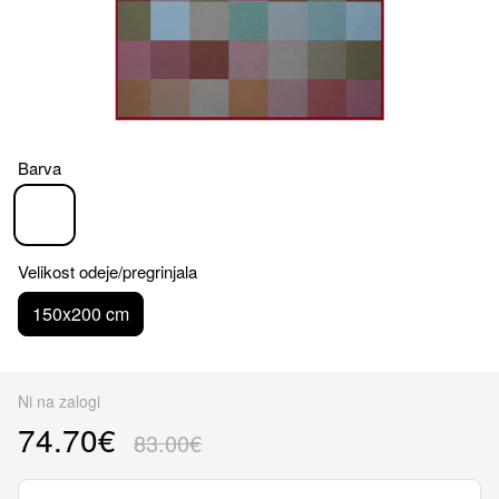
Barva
Velikost odeje/pregrinjala
150x200 cm
Ni na zalogi
74.70€
83.00€