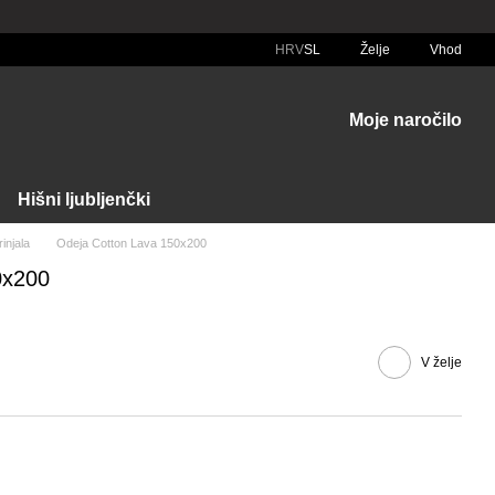
HRV
SL
Želje
Vhod
Moje naročilo
Hišni ljubljenčki
injala
Odeja Cotton Lava 150x200
0x200
V želje