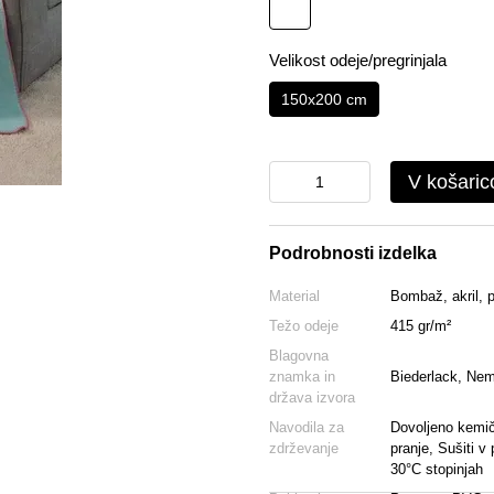
Velikost odeje/pregrinjala
150x200 cm
V košaric
Podrobnosti izdelka
Material
Bombaž, akril, p
Težo odeje
415 gr/m²
Blagovna
znamka in
Biederlack, Nem
država izvora
Navodila za
Dovoljeno kemičn
zdrževanje
pranje, Sušiti v
30°C stopinjah