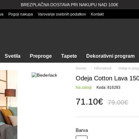
BREZPLAČNA DOSTAVA PRI NAKUPU NAD 100€
va
Pogoji nakupa
Varovanje osebnih podatkov
Kontakt
Svetila
Preproge
Tapete
Dekorativni program
Domov
Hišni tekstil
Odeje in pregr
Odeja Cotton Lava 15
Na zalogi
Koda: 816283
71.10€
79.00€
Barva