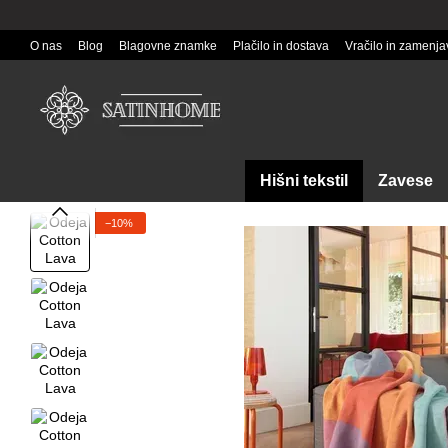
Перейти к основному контенту
O nas
Blog
Blagovne znamke
Plačilo in dostava
Vračilo in zamenja
Hišni tekstil
Zavese
−10%