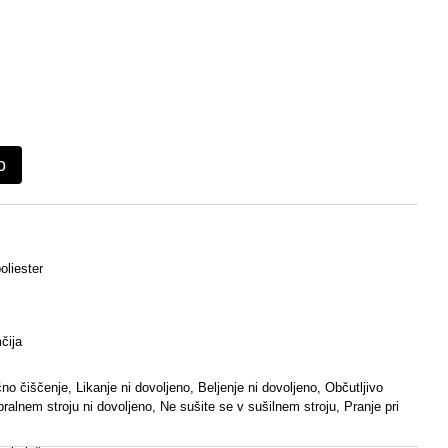
o
oliester
čija
o čiščenje, Likanje ni dovoljeno, Beljenje ni dovoljeno, Občutljivo
 pralnem stroju ni dovoljeno, Ne sušite se v sušilnem stroju, Pranje pri