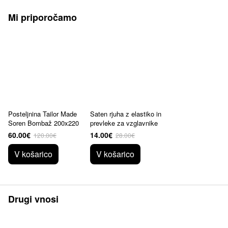
Mi priporočamo
Posteljnina Tailor Made
Saten rjuha z elastiko in
Soren Bombaž 200x220
prevleke za vzglavnike
60.00€
14.00€
120.00€
28.00€
V košarico
V košarico
Drugi vnosi