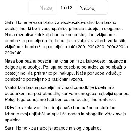
Nazaj
Naprej
1
od 3
Satin Home je vaša izbira za visokokakovostno bombažno
posteljnino, ki bo v vašo spalnico prinesla udobje in eleganco.
Naša raznolika kolekcija bombažne posteljnine, vključno z
bombažno posteljnino ranforce, je na voljo v različnih velikostih,
vključno z bombažno posteljnino 140x200, 200x200, 200x220 in
220x240.
Naša bombažna posteljnina je sinonim za kakovosten spanec in
dolgotrajno udobje. Ponujamo posebne ponudbe za bombažno
posteljnino, da prihranite pri nakupu. Naša ponudba vključuje
bombažno posteljnino z različnimi vzorci.
Vsaka bombažna posteljnina v naši ponudbi je izdelana s
poudarkom na podrobnostih, kar vam omogoča najboljši spanec.
Poleg tega ponujamo tudi bombažno posteljnino renforce.
Uživajte v kakovosti in udobju naše bombažne posteljnine.
Izberite svoj najljubši komplet še danes in obogatite videz svoje
spalnice.
Satin Home - za najboljši spanec in slog v spalnici.