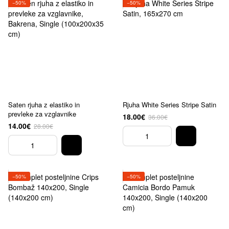
−50%
−50%
Saten rjuha z elastiko in
Rjuha White Series Stripe Satin
prevleke za vzglavnike
18.00€
36.00€
14.00€
28.00€
−50%
−50%