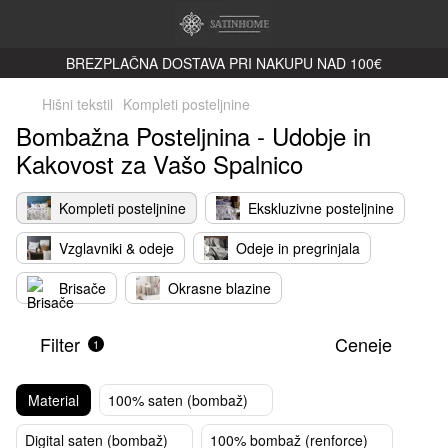
BREZPLAČNA DOSTAVA PRI NAKUPU NAD 100€
Hišni tekstil
Kompleti posteljnine
Bombažna Posteljnina - Udobje in
Kakovost za Vašo Spalnico
Kompleti posteljnine
Ekskluzivne posteljnine
Vzglavniki & odeje
Odeje in pregrinjala
Brisače
Okrasne blazine
Filter
Ceneje
1
Material
100% saten (bombaž)
Digital saten (bombaž)
100% bombaž (renforce)