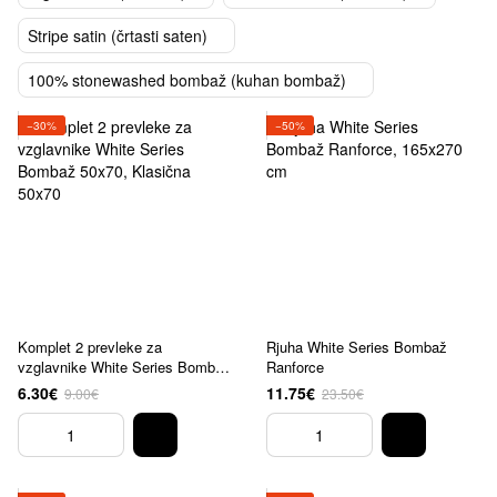
Stripe satin (črtasti saten)
100% stonewashed bombaž (kuhan bombaž)
−30%
−50%
Komplet 2 prevleke za
Rjuha White Series Bombaž
vzglavnike White Series Bombaž
Ranforce
50x70
6.30€
11.75€
9.00€
23.50€