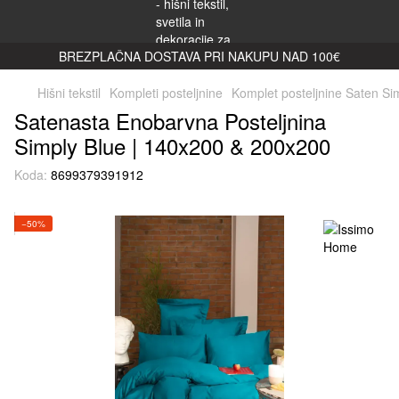
BREZPLAČNA DOSTAVA PRI NAKUPU NAD 100€
Hišni tekstil
Kompleti posteljnine
Komplet posteljnine Saten Si
Satenasta Enobarvna Posteljnina
Simply Blue | 140x200 & 200x200
Koda:
8699379391912
−50%