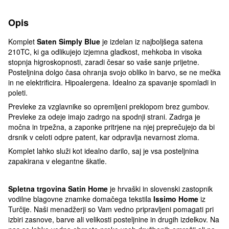
Opis
Komplet
Saten Simply Blue
je izdelan iz najboljšega satena
210TC, ki ga odlikujejo izjemna gladkost, mehkoba in visoka
stopnja higroskopnosti, zaradi česar so vaše sanje prijetne.
Posteljnina dolgo časa ohranja svojo obliko in barvo, se ne mečka
in ne elektrificira. Hipoalergena. Idealno za spavanje spomladi in
poleti.
Prevleke za vzglavnike so opremljeni preklopom brez gumbov.
Prevleke za odeje imajo zadrgo na spodnji strani. Zadrga je
močna in trpežna, a zaponke pritrjene na njej preprečujejo da bi
drsnik v celoti odpre patent, kar odpravlja nevarnost zloma.
Komplet lahko služi kot idealno darilo, saj je vsa posteljnina
zapakirana v elegantne škatle.
Spletna trgovina Satin Home
je hrvaški in slovenski zastopnik
vodilne blagovne znamke domačega tekstila
Issimo Home
iz
Turčije. Naši menadžerji so Vam vedno pripravljeni pomagati pri
izbiri zasnove, barve ali velikosti posteljnine in drugih izdelkov. Na