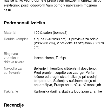
nas se lahko vedno obrnete preko vseh družbenih omrežij ali po
elektronski pošti, odgovorili Vam bomo v najkrajšem možnem
času.
Podrobnosti izdelka
Material
100% saten (bombaž)
Double komplet
1 rjuha (240x260 cm), 1 prevleka za odejo
(200x200 cm), 2 prevleke za vzglavnik (50x70
cm)
Blagovna
znamka in
Issimo Home, Turčija
država izvora
Navodila za
Beljenje in kemično čiščenje ni dovoljeno,
zdrževanje
Pred pranjem zaprite vse zadrge, Perite
ločeno od drugih stvari, Likanje pri srednji
temperaturi, Sušenje v sušilnem stroju ni
priporočljivo, Pranje pri 30°C-40°C stopinjah
Pakiranje
Kartonska darilna škatla z logotipom znamke
Recenzije