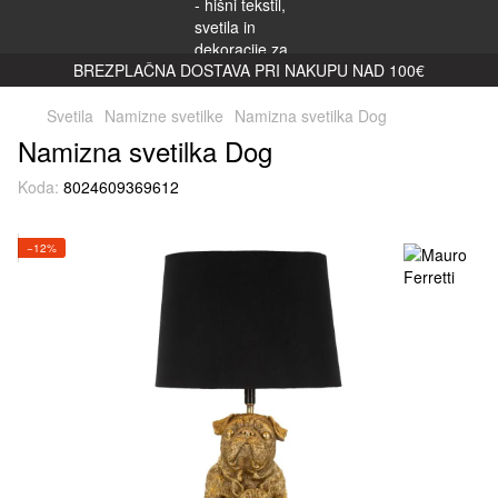
BREZPLAČNA DOSTAVA PRI NAKUPU NAD 100€
Svetila
Namizne svetilke
Namizna svetilka Dog
Namizna svetilka Dog
Koda:
8024609369612
−12%