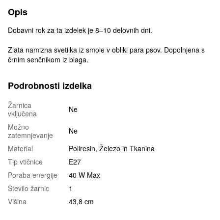
Opis
Dobavni rok za ta izdelek je 8–10 delovnih dni.
Zlata namizna svetilka iz smole v obliki para psov. Dopolnjena s
črnim senčnikom iz blaga.
Podrobnosti izdelka
Žarnica
Ne
vključena
Možno
Ne
zatemnjevanje
Material
Poliresin, Železo in Tkanina
Tip vtičnice
E27
Poraba energije
40 W Max
Število žarnic
1
Višina
43,8 cm