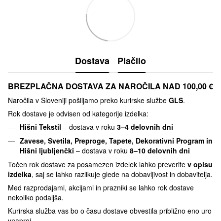
Dostava
Plačilo
BREZPLAČNA DOSTAVA ZA NAROČILA NAD 100,00 €
Naročila v Sloveniji pošiljamo preko kurirske službe
GLS
.
Rok dostave je odvisen od kategorije izdelka:
Hišni Tekstil
– dostava v roku
3–4 delovnih dni
Zavese, Svetila, Preproge, Tapete, Dekorativni Program in
Hišni ljubljenčki
– dostava v roku
8–10 delovnih dni
Točen rok dostave za posamezen izdelek lahko preverite
v opisu
izdelka
, saj se lahko razlikuje glede na dobavljivost in dobavitelja.
Med razprodajami, akcijami in prazniki se lahko rok dostave
nekoliko podaljša.
Kurirska služba vas bo o času dostave obvestila približno eno uro
vnaprej.