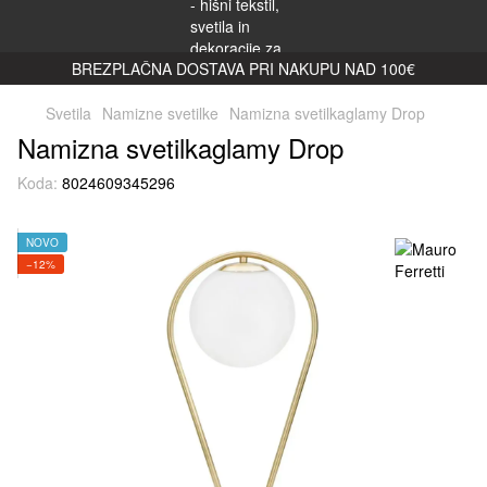
BREZPLAČNA DOSTAVA PRI NAKUPU NAD 100€
Svetila
Namizne svetilke
Namizna svetilkaglamy Drop
Namizna svetilkaglamy Drop
Koda:
8024609345296
NOVO
−12%