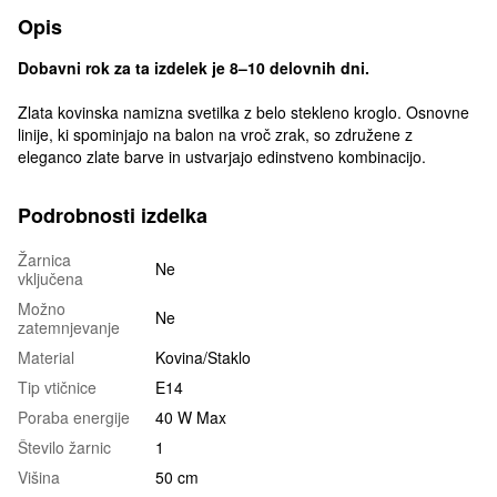
Opis
Dobavni rok za ta izdelek je 8–10 delovnih dni.
Zlata kovinska namizna svetilka z belo stekleno kroglo. Osnovne
linije, ki spominjajo na balon na vroč zrak, so združene z
eleganco zlate barve in ustvarjajo edinstveno kombinacijo.
Podrobnosti izdelka
Žarnica
Ne
vključena
Možno
Ne
zatemnjevanje
Material
Kovina/Staklo
Tip vtičnice
E14
Poraba energije
40 W Max
Število žarnic
1
Višina
50 cm