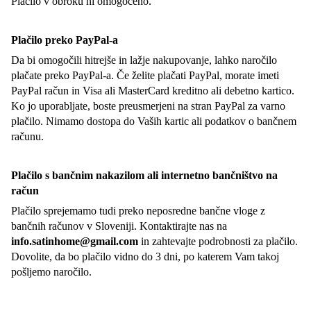
Plačilo v obroku ni omogočeno.
Plačilo preko PayPal-a
Da bi omogočili hitrejše in lažje nakupovanje, lahko naročilo
plačate preko PayPal-a. Če želite plačati PayPal, morate imeti
PayPal račun in Visa ali MasterCard kreditno ali debetno kartico.
Ko jo uporabljate, boste preusmerjeni na stran PayPal za varno
plačilo. Nimamo dostopa do Vaših kartic ali podatkov o bančnem
računu.
Plačilo s bančnim nakazilom ali internetno bančništvo na
račun
Plačilo sprejemamo tudi preko neposredne bančne vloge z
bančnih računov v Sloveniji. Kontaktirajte nas na
info.satinhome@gmail.com
in zahtevajte podrobnosti za plačilo.
Dovolite, da bo plačilo vidno do 3 dni, po katerem Vam takoj
pošljemo naročilo.