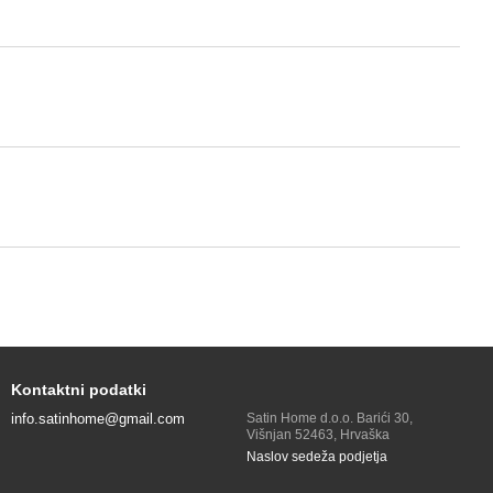
Kontaktni podatki
info.satinhome@gmail.com
Satin Home d.o.o. Barići 30,
Višnjan 52463, Hrvaška
Naslov sedeža podjetja