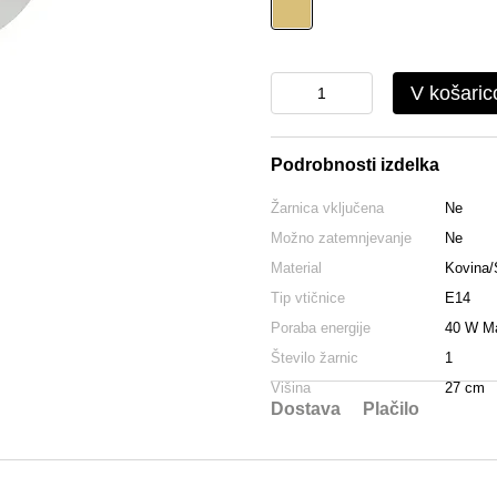
V košaric
Podrobnosti izdelka
Žarnica vključena
Ne
Možno zatemnjevanje
Ne
Material
Kovina/
Tip vtičnice
E14
Poraba energije
40 W M
Število žarnic
1
Višina
27 cm
Dostava
Plačilo