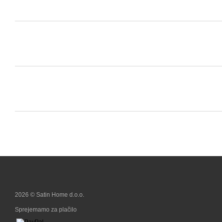
2026 © Satin Home d.o.o.
Sprejemamo za plačilo