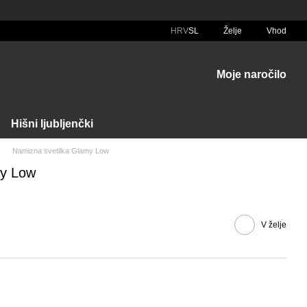
HRV
SL
Želje
Vhod
Moje naročilo
Hišni ljubljenčki
Namizna svetilka Glamy Low
my Low
V želje