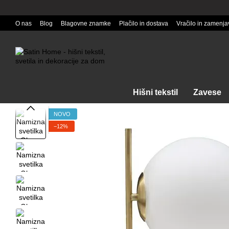
Перейти к основному контенту
O nas
Blog
Blagovne znamke
Plačilo in dostava
Vračilo in zamenja
Hišni tekstil
Zavese
NOVO
−12%