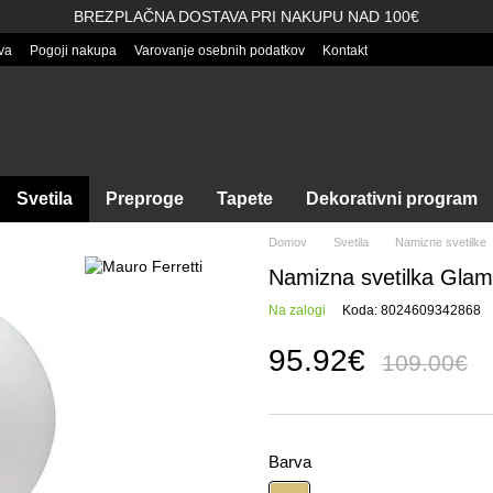
BREZPLAČNA DOSTAVA PRI NAKUPU NAD 100€
va
Pogoji nakupa
Varovanje osebnih podatkov
Kontakt
Svetila
Preproge
Tapete
Dekorativni program
Domov
Svetila
Namizne svetilke
Namizna svetilka Gla
Na zalogi
Koda: 8024609342868
95.92€
109.00€
Barva