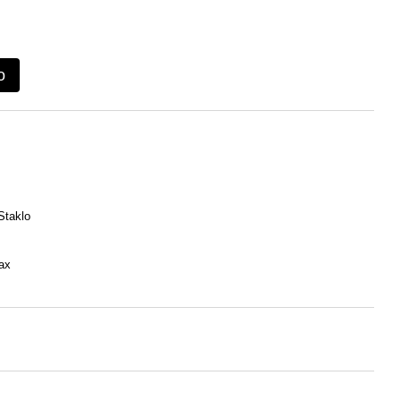
o
Staklo
ax