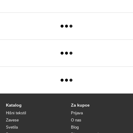
Katalog
Za kupce
Hišni tekstil
Prijava
Zavese
O nas
Svetila
Blog