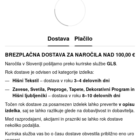
Dostava
Plačilo
BREZPLAČNA DOSTAVA ZA NAROČILA NAD 100,00 €
Naročila v Sloveniji pošiljamo preko kurirske službe
GLS
.
Rok dostave je odvisen od kategorije izdelka:
Hišni Tekstil
– dostava v roku
3–4 delovnih dni
Zavese, Svetila, Preproge, Tapete, Dekorativni Program in
Hišni ljubljenčki
– dostava v roku
8–10 delovnih dni
Točen rok dostave za posamezen izdelek lahko preverite
v opisu
izdelka
, saj se lahko razlikuje glede na dobavljivost in dobavitelja.
Med razprodajami, akcijami in prazniki se lahko rok dostave
nekoliko podaljša.
Kurirska služba vas bo o času dostave obvestila približno eno uro
vnaprej.