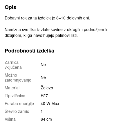
Opis
Dobavni rok za ta izdelek je 8–10 delovnih dni.
Namizna svetilka iz zlate kovine z okroglim podnožjem in
dizajnom, ki ga navdihujejo palmovi listi.
Podrobnosti izdelka
Žarnica
Ne
vključena
Možno
Ne
zatemnjevanje
Material
Železo
Tip vtičnice
E27
Poraba energije
40 W Max
Število žarnic
1
Višina
64 cm