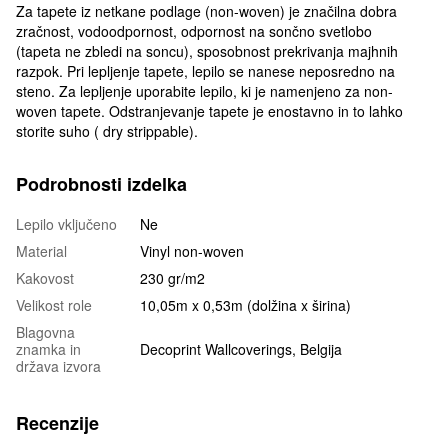
Za tapete iz netkane podlage (non-woven) je značilna dobra
zračnost, vodoodpornost, odpornost na sončno svetlobo
(tapeta ne zbledi na soncu), sposobnost prekrivanja majhnih
razpok. Pri lepljenje tapete, lepilo se nanese neposredno na
steno. Za lepljenje uporabite lepilo, ki je namenjeno za non-
woven tapete. Odstranjevanje tapete je enostavno in to lahko
storite suho ( dry strippable).
Podrobnosti izdelka
Lepilo vključeno
Ne
Material
Vinyl non-woven
Kakovost
230 gr/m2
Velikost role
10,05m x 0,53m (dolžina x širina)
Blagovna
znamka in
Decoprint Wallcoverings, Belgija
država izvora
Recenzije