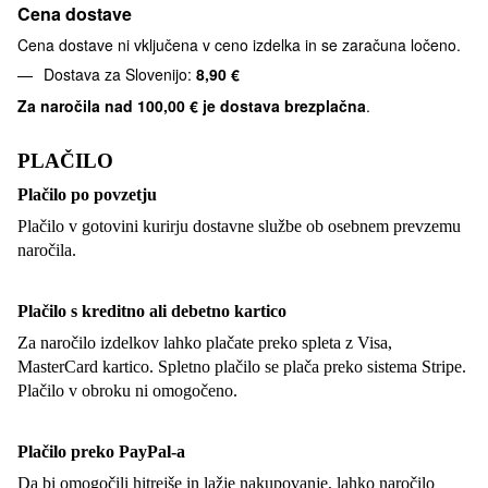
Cena dostave
Cena dostave ni vključena v ceno izdelka in se zaračuna ločeno.
Dostava za Slovenijo:
8,90 €
Za naročila nad
100,00 € je dostava brezplačna
.
PLAČILO
Plačilo po povzetju
Plačilo v gotovini kurirju dostavne službe ob osebnem prevzemu
naročila.
Plačilo s kreditno ali debetno kartico
Za naročilo izdelkov lahko plačate preko spleta z Visa,
MasterCard kartico. Spletno plačilo se plača preko sistema Stripe.
Plačilo v obroku ni omogočeno.
Plačilo preko PayPal-a
Da bi omogočili hitrejše in lažje nakupovanje, lahko naročilo