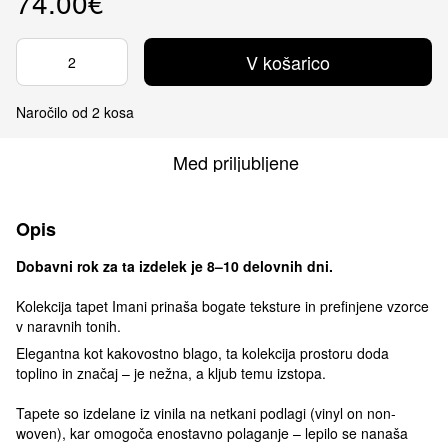
74.00€
V košarico
Naročilo od 2 kosa
Med priljubljene
Opis
Dobavni rok za ta izdelek je 8–10 delovnih dni.
Kolekcija tapet Imani prinaša bogate teksture in prefinjene vzorce
v naravnih tonih.
Elegantna kot kakovostno blago, ta kolekcija prostoru doda
toplino in značaj – je nežna, a kljub temu izstopa.
Tapete so izdelane iz vinila na netkani podlagi (vinyl on non-
woven), kar omogoča enostavno polaganje – lepilo se nanaša