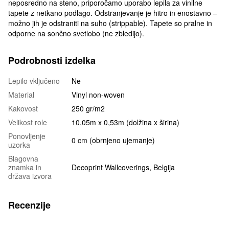
neposredno na steno, priporočamo uporabo lepila za vinilne
tapete z netkano podlago. Odstranjevanje je hitro in enostavno –
možno jih je odstraniti na suho (strippable). Tapete so pralne in
odporne na sončno svetlobo (ne zbledijo).
Podrobnosti izdelka
Lepilo vključeno
Ne
Material
Vinyl non-woven
Kakovost
250 gr/m2
Velikost role
10,05m x 0,53m (dolžina x širina)
Ponovljenje
0 cm (obrnjeno ujemanje)
uzorka
Blagovna
znamka in
Decoprint Wallcoverings, Belgija
država izvora
Recenzije