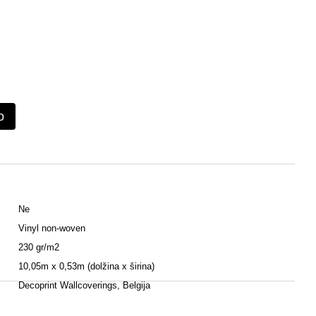
o
Ne
Vinyl non-woven
230 gr/m2
10,05m x 0,53m (dolžina x širina)
Decoprint Wallcoverings, Belgija