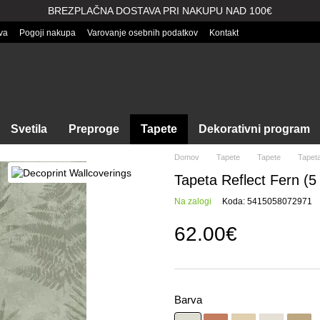
BREZPLAČNA DOSTAVA PRI NAKUPU NAD 100€
va
Pogoji nakupa
Varovanje osebnih podatkov
Kontakt
Svetila
Preproge
Tapete
Dekorativni program
Domov
Tapete
Tapete
Tapeta
Tapeta Reflect Fern (5
Na zalogi
Koda: 5415058072971
62.00€
Barva