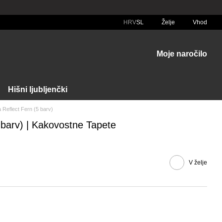
HRV
SL
Želje
Vhod
Moje naročilo
Hišni ljubljenčki
 Reflect Fern (5 barv)
 barv) | Kakovostne Tapete
V želje