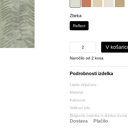
Zbirka
Reflect
V košaric
Naročilo od 2 kosa
Podrobnosti izdelka
Lepilo vključeno
Material
Kakovost
Velikost role
Blagovna znamka in država izvora
Dostava
Plačilo