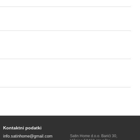
Kontaktni podatki
info.satinhome@gmail.com
Satin Home d.o.o. Barići 30,