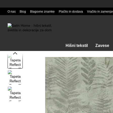
Перейти к основному контенту
O nas
Blog
Blagovne znamke
Plačilo in dostava
Vračilo in zamenja
Hišni tekstil
Zavese