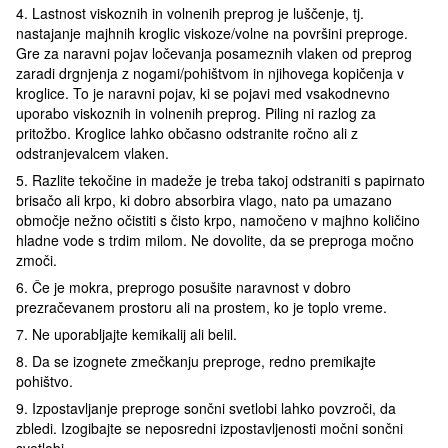
4. Lastnost viskoznih in volnenih preprog je luščenje, tj.
nastajanje majhnih kroglic viskoze/volne na površini preproge.
Gre za naravni pojav ločevanja posameznih vlaken od preprog
zaradi drgnjenja z nogami/pohištvom in njihovega kopičenja v
kroglice. To je naravni pojav, ki se pojavi med vsakodnevno
uporabo viskoznih in volnenih preprog. Piling ni razlog za
pritožbo. Kroglice lahko občasno odstranite ročno ali z
odstranjevalcem vlaken.
5. Razlite tekočine in madeže je treba takoj odstraniti s papirnato
brisačo ali krpo, ki dobro absorbira vlago, nato pa umazano
območje nežno očistiti s čisto krpo, namočeno v majhno količino
hladne vode s trdim milom. Ne dovolite, da se preproga močno
zmoči.
6. Če je mokra, preprogo posušite naravnost v dobro
prezračevanem prostoru ali na prostem, ko je toplo vreme.
7. Ne uporabljajte kemikalij ali belil.
8. Da se izognete zmečkanju preproge, redno premikajte
pohištvo.
9. Izpostavljanje preproge sončni svetlobi lahko povzroči, da
zbledi. Izogibajte se neposredni izpostavljenosti močni sončni
svetlobi.