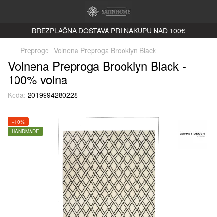
BREZPLAČNA DOSTAVA PRI NAKUPU NAD 100€
Preproge
Volnena Preproga Brooklyn Black
Volnena Preproga Brooklyn Black -
100% volna
Koda:
2019994280228
−10%
HANDMADE