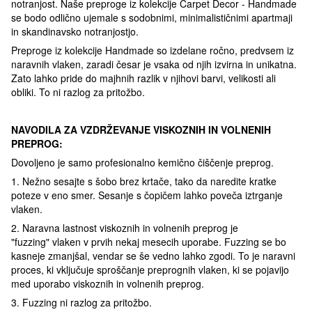
notranjost. Naše preproge iz kolekcije Carpet Decor - Handmade
se bodo odlično ujemale s sodobnimi, minimalističnimi apartmaji
in skandinavsko notranjostjo.
Preproge iz kolekcije Handmade so izdelane ročno, predvsem iz
naravnih vlaken, zaradi česar je vsaka od njih izvirna in unikatna.
Zato lahko pride do majhnih razlik v njihovi barvi, velikosti ali
obliki. To ni razlog za pritožbo.
NAVODILA ZA VZDRŽEVANJE VISKOZNIH IN VOLNENIH
PREPROG:
Dovoljeno je samo profesionalno kemično čiščenje preprog.
1. Nežno sesajte s šobo brez krtače, tako da naredite kratke
poteze v eno smer. Sesanje s čopičem lahko poveča iztrganje
vlaken.
2. Naravna lastnost viskoznih in volnenih preprog je
"fuzzing" vlaken v prvih nekaj mesecih uporabe. Fuzzing se bo
kasneje zmanjšal, vendar se še vedno lahko zgodi. To je naravni
proces, ki vključuje sproščanje preprognih vlaken, ki se pojavijo
med uporabo viskoznih in volnenih preprog.
3. Fuzzing ni razlog za pritožbo.