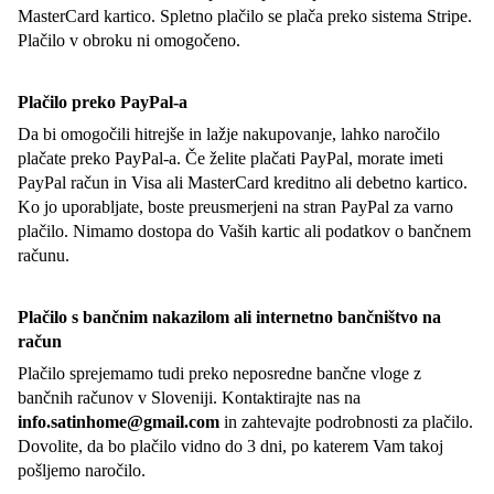
MasterCard kartico. Spletno plačilo se plača preko sistema Stripe.
Plačilo v obroku ni omogočeno.
Plačilo preko PayPal-a
Da bi omogočili hitrejše in lažje nakupovanje, lahko naročilo
plačate preko PayPal-a. Če želite plačati PayPal, morate imeti
PayPal račun in Visa ali MasterCard kreditno ali debetno kartico.
Ko jo uporabljate, boste preusmerjeni na stran PayPal za varno
plačilo. Nimamo dostopa do Vaših kartic ali podatkov o bančnem
računu.
Plačilo s bančnim nakazilom ali internetno bančništvo na
račun
Plačilo sprejemamo tudi preko neposredne bančne vloge z
bančnih računov v Sloveniji. Kontaktirajte nas na
info.satinhome@gmail.com
in zahtevajte podrobnosti za plačilo.
Dovolite, da bo plačilo vidno do 3 dni, po katerem Vam takoj
pošljemo naročilo.