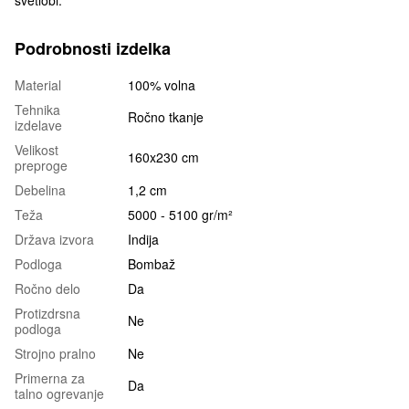
Podrobnosti izdelka
Material
100% volna
Tehnika
Ročno tkanje
izdelave
Velikost
160x230 cm
preproge
Debelina
1,2 cm
Teža
5000 - 5100 gr/m²
Država izvora
Indija
Podloga
Bombaž
Ročno delo
Da
Protizdrsna
Ne
podloga
Strojno pralno
Ne
Primerna za
Da
talno ogrevanje