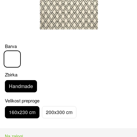
Barva
Zbirka
Handmade
Velikost preproge
160x230 cm
200x300 cm
Na zalogi