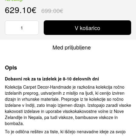
629.10€
699.00€
V košarico
Med priljubljene
Opis
Dobavni rok za ta izdelek je 8-10 delovnih dni
Kolekcija Carpet Decor-Handmade je razkošna kolekcija ročno
izdelanih preprog, ustvarjenih z mislijo na ljudi, ki cenijo izviren
dizajn in vrhunske materiale. Preproge iz te kolekcije so ročno
izdelane v Indiji, zato imajo izjemen dizajn. Izstopajo zaradi visoke
kakovosti izdelave in uporabe visokokakovostne volne iz Nove
Zelandije in Nepala, pa tudi viskoze, bambusove viskoze in
bombaža.
To je odlična rešitev za tiste, ki iščejo nenavadne ideje za svojo