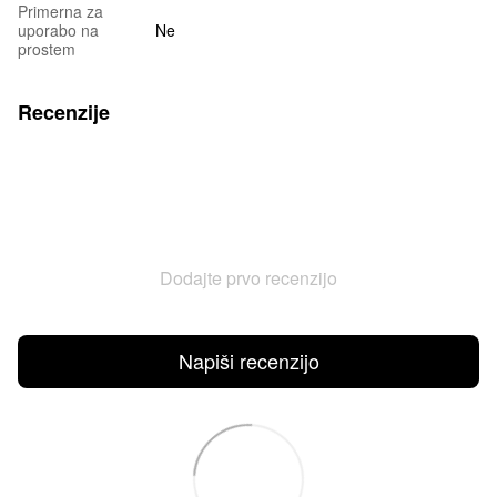
Primerna za
uporabo na
Ne
prostem
Recenzije
Dodajte prvo recenzijo
Napiši recenzijo