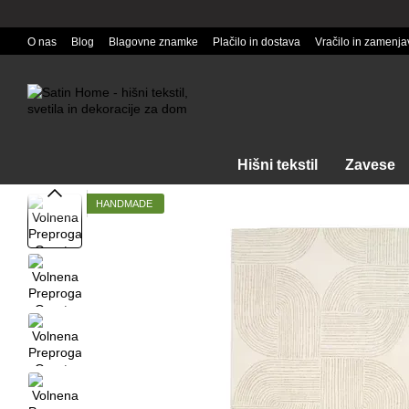
Перейти к основному контенту
O nas
Blog
Blagovne znamke
Plačilo in dostava
Vračilo in zamenja
Hišni tekstil
Zavese
HANDMADE