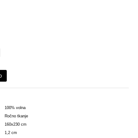
o
100% volna
Ročno tkanje
160x230 cm
1,2 cm