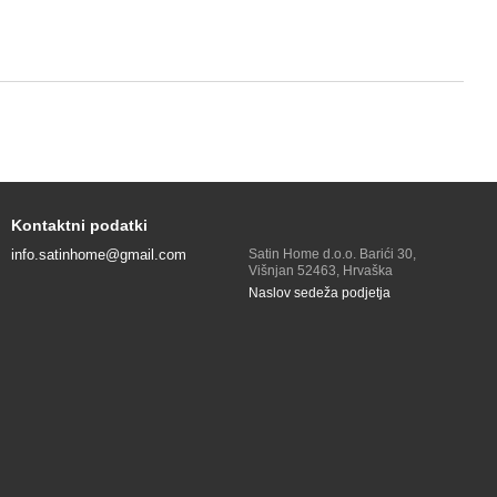
Kontaktni podatki
info.satinhome@gmail.com
Satin Home d.o.o. Barići 30,
Višnjan 52463, Hrvaška
Naslov sedeža podjetja