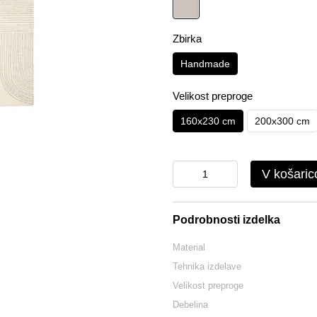
Zbirka
Handmade
Velikost preproge
160x230 cm
200x300 cm
V košaric
Podrobnosti izdelka
Material
Tehnika izdelave
Velikost preproge
Debelina