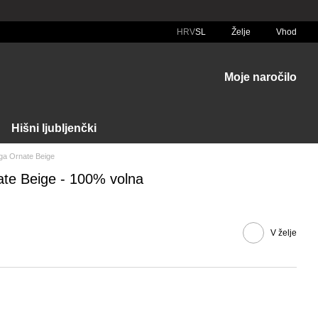
HRV
SL
Želje
Vhod
Moje naročilo
Hišni ljubljenčki
ga Ornate Beige
te Beige - 100% volna
V želje