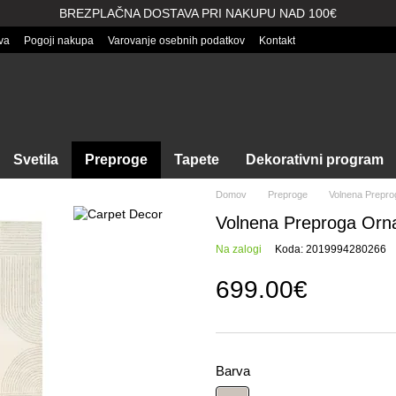
BREZPLAČNA DOSTAVA PRI NAKUPU NAD 100€
va
Pogoji nakupa
Varovanje osebnih podatkov
Kontakt
Svetila
Preproge
Tapete
Dekorativni program
Domov
Preproge
Volnena Prepro
Volnena Preproga Orna
Na zalogi
Koda: 2019994280266
699.00€
Barva