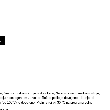
o
no, Sušiti v pralnem stroju ni dovoljeno, Ne sušite se v sušilnem stroju,
roju z detergentom za volno, Ročno perilo je dovoljeno, Likanje pri
 (do 100°C) je dovoljeno, Pralni stroj pri 30 °C na programu volne
alaža