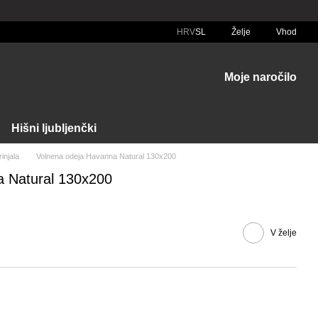
HRV
SL
Želje
Vhod
Moje naročilo
Hišni ljubljenčki
injala
Volnena odeja Havanna Natural 130x200
a Natural 130x200
V želje