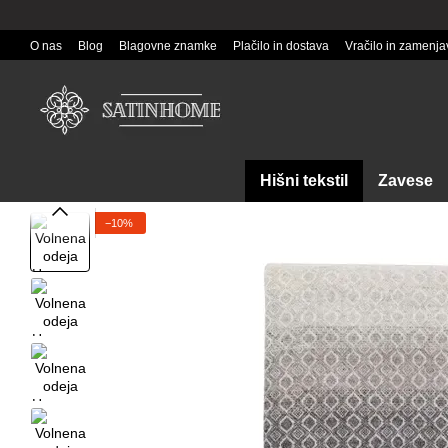
Перейти к основному контенту
O nas
Blog
Blagovne znamke
Plačilo in dostava
Vračilo in zamenja
Hišni tekstil
Zavese
−10%