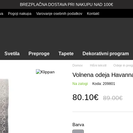
BREZPLAČNA DOSTAVA PRI NAKUPU NAD 100€
va
Pogoji nakupa
Varovanje osebnih podatkov
Kontakt
Svetila
Preproge
Tapete
Dekorativni program
Domov
Hišni tekstil
Odeje in pregr
Volnena odeja Havann
Na zalogi
Koda: 209801
80.10€
89.00€
Barva