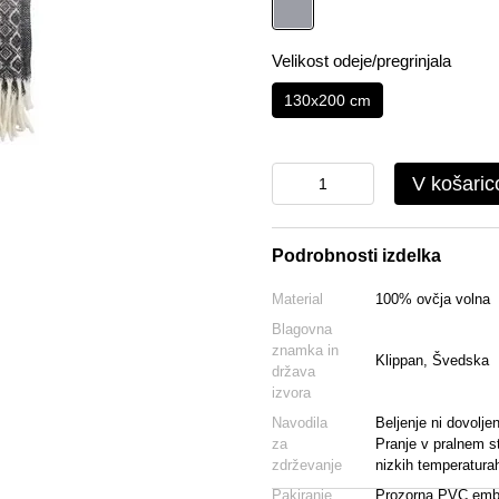
Velikost odeje/pregrinjala
130x200 cm
V košaric
Podrobnosti izdelka
Material
100% ovčja volna
Blagovna
znamka in
Klippan, Švedska
država
izvora
Navodila
Beljenje ni dovolje
za
Pranje v pralnem st
zdrževanje
nizkih temperaturah
Pakiranje
Prozorna PVC emb