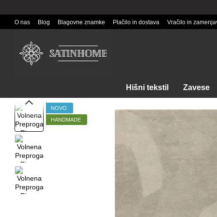
Перейти к основному контенту
O nas
Blog
Blagovne znamke
Plačilo in dostava
Vračilo in zamenja
Hišni tekstil
Zavese
NOVO
HANDMADE