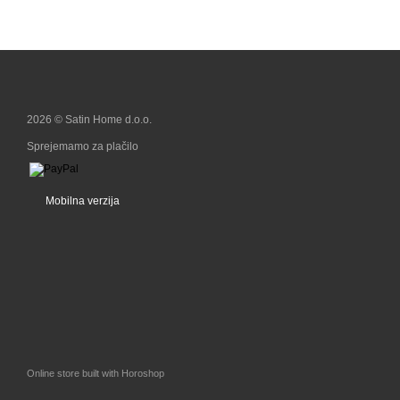
2026 © Satin Home d.o.o.
Sprejemamo za plačilo
Mobilna verzija
Online store built with Horoshop