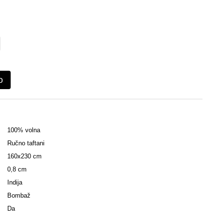
o
100% volna
Ručno taftani
160x230 cm
0,8 cm
Indija
Bombaž
Da