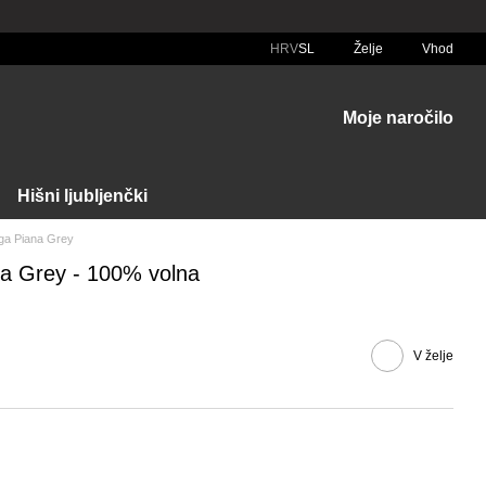
HRV
SL
Želje
Vhod
Moje naročilo
Hišni ljubljenčki
ga Piana Grey
a Grey - 100% volna
V želje