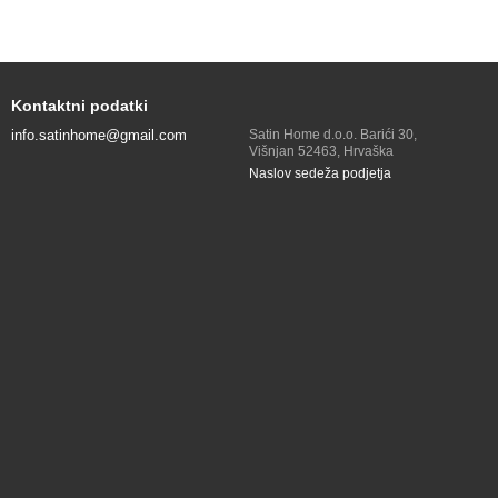
Kontaktni podatki
info.satinhome@gmail.com
Satin Home d.o.o. Barići 30,
Višnjan 52463, Hrvaška
Naslov sedeža podjetja