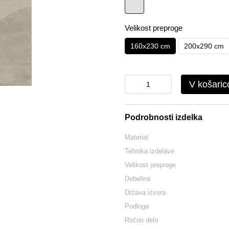
Velikost preproge
160x230 cm
200x290 cm
V košaric
Podrobnosti izdelka
Material
Tehnika izdelave
Velikost preproge
Debelina
Država izvora
Podloga
Ročno delo