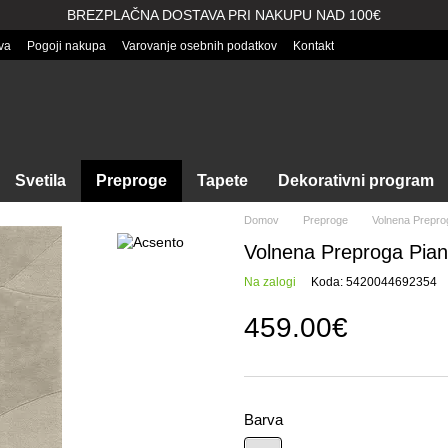
BREZPLAČNA DOSTAVA PRI NAKUPU NAD 100€
va
Pogoji nakupa
Varovanje osebnih podatkov
Kontakt
Svetila
Preproge
Tapete
Dekorativni program
Domov
Preproge
Volnena Prepro
Volnena Preproga Pian
Na zalogi
Koda: 5420044692354
459.00€
Barva