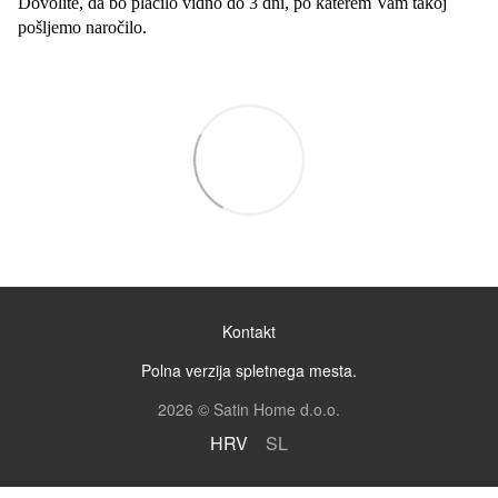
Dovolite, da bo plačilo vidno do 3 dni, po katerem Vam takoj
pošljemo naročilo.
Kontakt
Polna verzija spletnega mesta.
2026 © Satin Home d.o.o.
HRV
SL