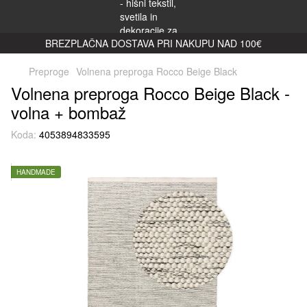
BREZPLAČNA DOSTAVA PRI NAKUPU NAD 100€
Preproge
Volnena preproga Rocco Beige Black
Volnena preproga Rocco Beige Black -
volna + bombaž
Koda:
4053894833595
HANDMADE