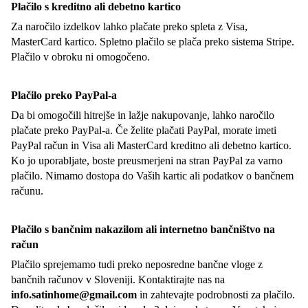
Plačilo s kreditno ali debetno kartico
Za naročilo izdelkov lahko plačate preko spleta z Visa,
MasterCard kartico. Spletno plačilo se plača preko sistema Stripe.
Plačilo v obroku ni omogočeno.
Plačilo preko PayPal-a
Da bi omogočili hitrejše in lažje nakupovanje, lahko naročilo
plačate preko PayPal-a. Če želite plačati PayPal, morate imeti
PayPal račun in Visa ali MasterCard kreditno ali debetno kartico.
Ko jo uporabljate, boste preusmerjeni na stran PayPal za varno
plačilo. Nimamo dostopa do Vaših kartic ali podatkov o bančnem
računu.
Plačilo s bančnim nakazilom ali internetno bančništvo na
račun
Plačilo sprejemamo tudi preko neposredne bančne vloge z
bančnih računov v Sloveniji. Kontaktirajte nas na
info.satinhome@gmail.com
in zahtevajte podrobnosti za plačilo.