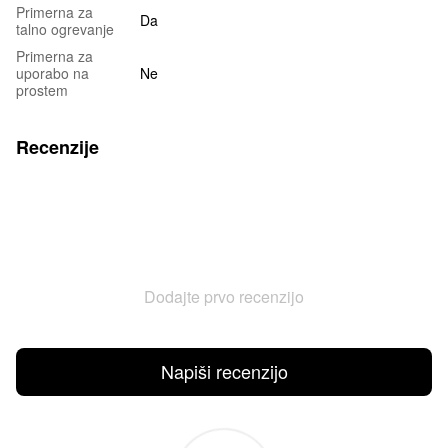
Primerna za
Da
talno ogrevanje
Primerna za
uporabo na
Ne
prostem
Recenzije
Dodajte prvo recenzijo
Napiši recenzijo