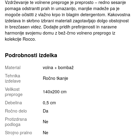
Vzdrževanje te volnene preproge je preprosto – redno sesanje
pomaga odstraniti prah in umazanijo, manjše madeže pa je
mogoče očistiti z vlažno krpo in blagim detergentom. Kakovostna
izdelava in skrbno izbrani materiali zagotavljajo dolgo obstojnost
in brezčasen videz. Dodajte pridih prefinjenosti in naravne
harmonije svojemu domu z bež-črno volneno preprogo iz
kolekcije Rocco.
Podrobnosti izdelka
Material
volna + bombaž
Tehnika
Ročno tkanje
izdelave
Velikost
140x200 cm
preproge
Debelina
0,5 cm
Ročno delo
Da
Protizdrsna
Ne
podloga
Strojno pralno
Ne