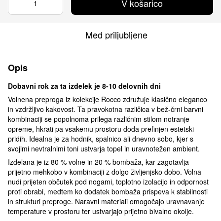
V košarico
Med priljubljene
Opis
Dobavni rok za ta izdelek je 8-10 delovnih dni
Volnena preproga iz kolekcije Rocco združuje klasično eleganco
in vzdržljivo kakovost. Ta pravokotna različica v bež-črni barvni
kombinaciji se popolnoma prilega različnim stilom notranje
opreme, hkrati pa vsakemu prostoru doda prefinjen estetski
pridih. Idealna je za hodnik, spalnico ali dnevno sobo, kjer s
svojimi nevtralnimi toni ustvarja topel in uravnotežen ambient.
Izdelana je iz 80 % volne in 20 % bombaža, kar zagotavlja
prijetno mehkobo v kombinaciji z dolgo življenjsko dobo. Volna
nudi prijeten občutek pod nogami, toplotno izolacijo in odpornost
proti obrabi, medtem ko dodatek bombaža prispeva k stabilnosti
in strukturi preproge. Naravni materiali omogočajo uravnavanje
temperature v prostoru ter ustvarjajo prijetno bivalno okolje.