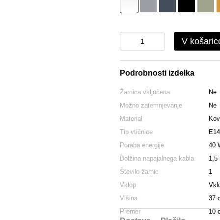
V košaric
Podrobnosti izdelka
Žarnica vključena
Ne
Možno zatemnjevanje
Ne
Material
Kov
Tip vtičnice
E14
Poraba energije
40 
Dolžina napajalnega kabla
1,5
Število žarnic
1
Vklop
Vkl
Višina
37 
Premer
10 