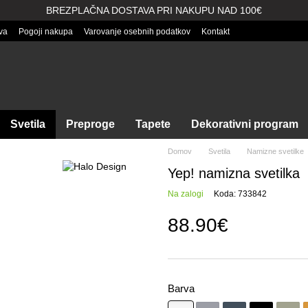
BREZPLAČNA DOSTAVA PRI NAKUPU NAD 100€
va
Pogoji nakupa
Varovanje osebnih podatkov
Kontakt
Svetila
Preproge
Tapete
Dekorativni program
Domov
Svetila
Namizne svetilke
Yep! namizna svetilka
Na zalogi
Koda: 733842
88.90€
Barva