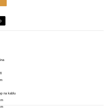
o
ina
W
 m
op na kablu
cm
cm