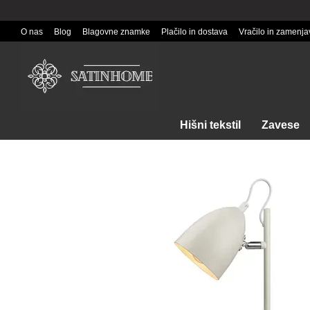
Перейти к основному контенту
O nas
Blog
Blagovne znamke
Plačilo in dostava
Vračilo in zamenja
Hišni tekstil
Zavese