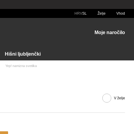
HRV
SL
Želje
Vhod
Moje naročilo
Hišni ljubljenčki
Yep! namizna svetilka
V želje