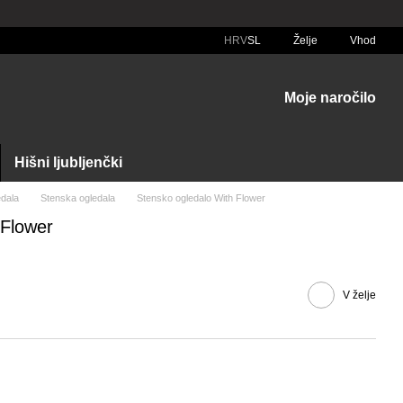
HRV
SL
Želje
Vhod
Moje naročilo
Hišni ljubljenčki
dala
Stenska ogledala
Stensko ogledalo With Flower
 Flower
V želje