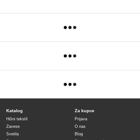
Katalog
Za kupce
Hišni tekstil
Prijava
Zavese
O nas
Svetila
Blog