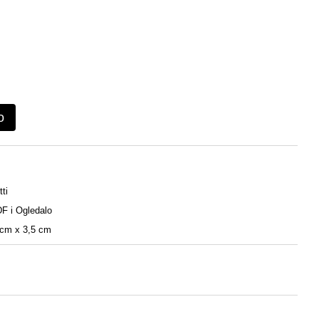
o
ti
DF i Ogledalo
 cm х 3,5 cm