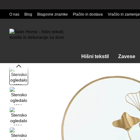
Перейти к основному контенту
O nas
Blog
Blagovne znamke
Plačilo in dostava
Vračilo in zamenja
Hišni tekstil
Zavese