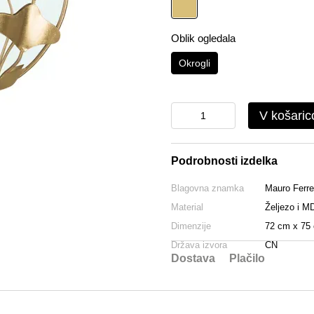
Oblik ogledala
Okrogli
V košaric
Podrobnosti izdelka
Blagovna znamka
Mauro Ferret
Material
Željezo i M
Dimenzije
72 cm х 75
Država izvora
CN
Dostava
Plačilo