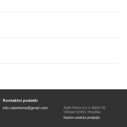
Kontaktni podatki
info.satinhome@gmail.com
Satin Home d.o.o. Barići 30,
Višnjan 52463, Hrvaška
Naslov sedeža podjetja