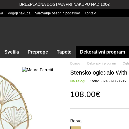
BREZPLAČNA DOSTAVA PRI NAKUPU NAD 100€
va
Pogoji nakupa
Varovanje osebnih podatkov
Kontakt
Svetila
Preproge
Tapete
Dekorativni program
Domov
Dekorativni program
Ogle
Stensko ogledalo With
Na zalogi
Koda: 8024609353505
108.00€
Barva