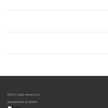
2026 © Satin Home d.o.o.
Sprejemamo za plačilo