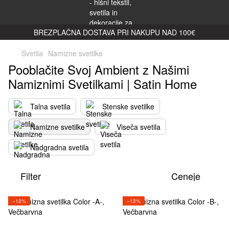
BREZPLAČNA DOSTAVA PRI NAKUPU NAD 100€
Svetila
Namizne svetilke
Pooblačite Svoj Ambient z Našimi
Namiznimi Svetilkami | Satin Home
Talna svetila
Stenske svetilke
Namizne svetilke
Viseča svetila
Nadgradna svetila
Filter
Ceneje
−12%
−12%