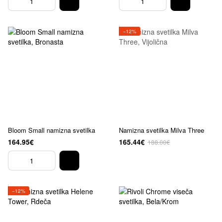
−12%
Bloom Small namizna svetilka
Namizna svetilka Milva Three
164.95€
165.44€
188.00€
−12%