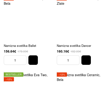
Namizna svetilka Ballet
Namizna svetilka Dancer
156.64€
160.16€
178.00€
182.00€
BESTSELLER
−12%
−12%