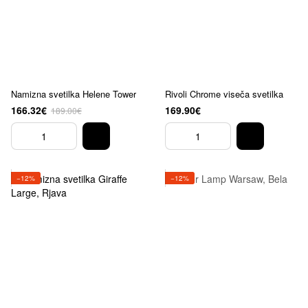
Namizna svetilka Helene Tower
Rivoli Chrome viseča svetilka
166.32€
169.90€
189.00€
−12%
−12%