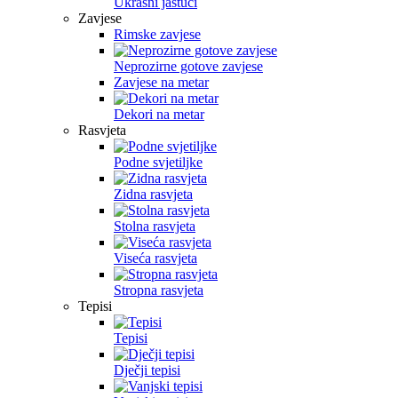
Ukrasni jastuci
Zavjese
Rimske zavjese
Neprozirne gotove zavjese
Zavjese na metar
Dekori na metar
Rasvjeta
Podne svjetiljke
Zidna rasvjeta
Stolna rasvjeta
Viseća rasvjeta
Stropna rasvjeta
Tepisi
Tepisi
Dječji tepisi