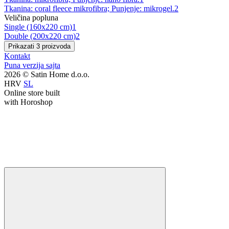
Tkanina: coral fleece mikrofibra; Punjenje: mikrogel.
2
Veličina popluna
Single (160x220 cm)
1
Double (200x220 cm)
2
Prikazati 3 proizvoda
Kontakt
Puna verzija sajta
2026 © Satin Home d.o.o.
HRV
SL
Online store built
with Horoshop