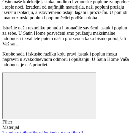
Osim naše kolekcije jastuka, nudimo i vrhunske poplune za ugodne
i tople noći. Izrađeni od najfinijih materijala, naši popluni pružaju
izvrsnu izolaciju, a istovremeno ostaju lagani i prozračni. U ponudi
imamo zimski poplun i poplun četiri godišnja doba.
Istražite našu raznoliku ponudu i pronađite savršeni jastuk i poplun
za sebe. U Satin Home posvećeni smo pružanju maksimalne
udobnosti i kvalitete putem naših proizvoda kako bismo poboljšali
Vaš san.
Kupite sada i iskusite razliku koju pravi jastuk i poplun mogu
napraviti u svakodnevnom odmoru i opuštanju. U Satin Home Vaša
udobnost je naš prioritet.
Filter
Materijal
Tkanina: mikrofibra; Punjenje: nano fibra.
1