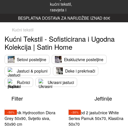
BESPLATNA DOSTAVA ZA NARUDŽBE IZNAD 80€
Kućni tekstil
Kućni Tekstil - Sofisticirana i Ugodna
Kolekcija | Satin Home
Setovi posteljine
Ekskluzivne posteljine
Jastuci & popluni
Deke i prekrivači
Ručnici
Ukrasni jastuci
Filter
Jeftinije
−50%
−30%