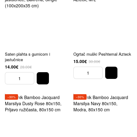
Saten plahta s gumicom i
Ogrtač muški Peshtemal Azteck
jastučnice
15.00€
30.00€
14.00€
28.00€
−30%
−30%