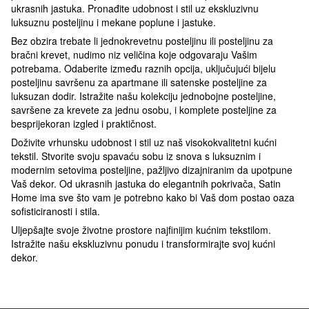
ukrasnih jastuka. Pronađite udobnost i stil uz ekskluzivnu
luksuznu posteljinu i mekane poplune i jastuke.
Bez obzira trebate li jednokrevetnu posteljinu ili posteljinu za
bračni krevet, nudimo niz veličina koje odgovaraju Vašim
potrebama. Odaberite između raznih opcija, uključujući bijelu
posteljinu savršenu za apartmane ili satenske posteljine za
luksuzan dodir. Istražite našu kolekciju jednobojne posteljine,
savršene za krevete za jednu osobu, i komplete posteljine za
besprijekoran izgled i praktičnost.
Doživite vrhunsku udobnost i stil uz naš visokokvalitetni kućni
tekstil. Stvorite svoju spavaću sobu iz snova s luksuznim i
modernim setovima posteljine, pažljivo dizajniranim da upotpune
Vaš dekor. Od ukrasnih jastuka do elegantnih pokrivača, Satin
Home ima sve što vam je potrebno kako bi Vaš dom postao oaza
sofisticiranosti i stila.
Uljepšajte svoje životne prostore najfinijim kućnim tekstilom.
Istražite našu ekskluzivnu ponudu i transformirajte svoj kućni
dekor.