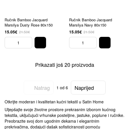
Ručnik Bamboo Jacquard
Ručnik Bamboo Jacquard
Marsilya Dusty Rose 80x150
Marsilya Navy 80x150
15.05€
15.05€
21.50€
21.50€
Prikazati još 20 proizvoda
Natrag
Naprijed
1
od 6
Otkrijte moderan i kvalitetan kućni tekstil u Satin Home
Uljepšajte svoje životne prostore prekrasnim izborom kućnog
tekstila, uključujući vrhunske posteljine, jastuke, poplune i ručnike.
Preobrazite svoj dom ugodnim dekama i elegantnim
prekrivačima, dodajući dašak sofisticiranosti pomoću