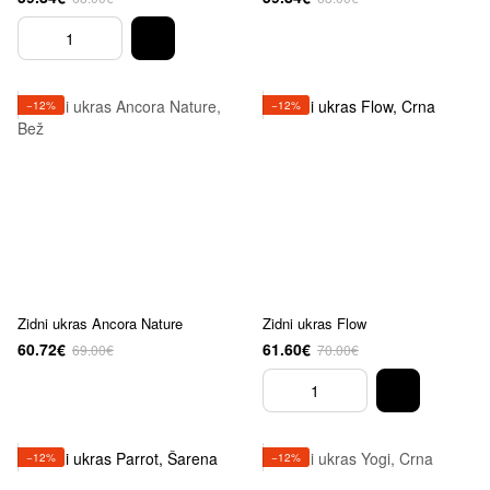
−12%
−12%
Zidni ukras Ancora Nature
Zidni ukras Flow
60.72€
61.60€
69.00€
70.00€
−12%
−12%