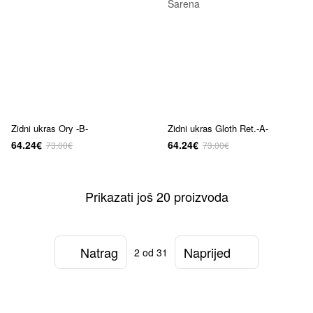
Zidni ukras Ory -B-
Zidni ukras Gloth Ret.-A-
64.24€
64.24€
73.00€
73.00€
Prikazati još 20 proizvoda
Natrag
Naprijed
2
od 31