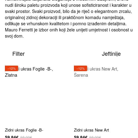
nudi široku paletu proizvoda koji unose sofisticiranost i karakter u
svaki prostor. Svaki proizvod, bilo da je riječ o elegantnom zrcalu,
originalnoj zidnoj dekoraciji ili praktičnom komadu namještaja,
odlikuje se vrhunskom kvalitetom i pomno izrađenim detaljima.
Mauro Ferretti je izbor onih koji žele unijeti umjetnost i osobnost u
svoj dom.
Filter
Jeftinije
−12%
−12%
Zidni ukras Foglie -B-
Zidni ukras New Art
59.84€
59.84€
68.00€
68.00€