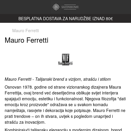
BESPLATNA DOSTAVA ZA NARUDŽBE IZNAD 80€
Mauro Ferretti
Mauro Ferretti
Mauro Ferretti - Talijanski brend s vizijom, strašću i stilom
Osnovan 1978. godine od strane vizionarskog dizajnera Maura
Ferrettija, ovaj brend već desetljećima oblikuje svijet interijera
spajajući emociju, estetiku i funkcionalnost. Njegova filozofija "dati
emociju kroz proizvode" odražava se u svakom komadu
namještaja, rasvjete i dekoracija koje potpisuje. Mauro Ferretti ne
prati trendove – on ih stvara, uvijek s pogledom unaprijed i
strašću za inovacijom.
Kombinirajući talijansku eleganciju s modernim dizajnom, brend