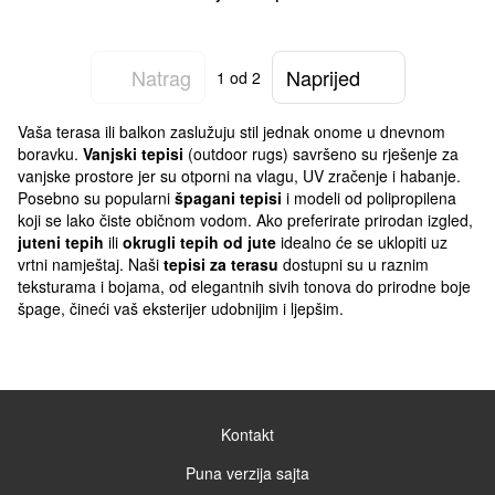
Natrag
Naprijed
1
od 2
Vaša terasa ili balkon zaslužuju stil jednak onome u dnevnom
boravku.
Vanjski tepisi
(outdoor rugs) savršeno su rješenje za
vanjske prostore jer su otporni na vlagu, UV zračenje i habanje.
Posebno su popularni
špagani tepisi
i modeli od polipropilena
koji se lako čiste običnom vodom. Ako preferirate prirodan izgled,
juteni tepih
ili
okrugli tepih od jute
idealno će se uklopiti uz
vrtni namještaj. Naši
tepisi za terasu
dostupni su u raznim
teksturama i bojama, od elegantnih sivih tonova do prirodne boje
špage, čineći vaš eksterijer udobnijim i ljepšim.
Kontakt
Puna verzija sajta