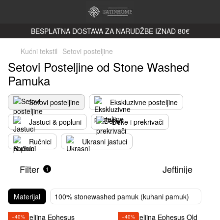
BESPLATNA DOSTAVA ZA NARUDŽBE IZNAD 80€
Kućni tekstil
Setovi posteljine
Setovi Posteljine od Stone Washed
Pamuka
Setovi posteljine
Ekskluzivne posteljine
Jastuci & popluni
Deke i prekrivači
Ručnici
Ukrasni jastuci
Filter
Jeftinije
1
Materijal
100% stonewashed pamuk (kuhani pamuk)
−40%
−40%