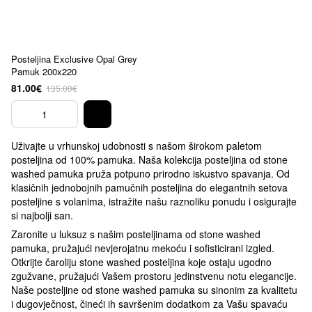
Posteljina Exclusive Opal Grey
Pamuk 200x220
81.00€
135.00€
Uživajte u vrhunskoj udobnosti s našom širokom paletom
posteljina od 100% pamuka. Naša kolekcija posteljina od stone
washed pamuka pruža potpuno prirodno iskustvo spavanja. Od
klasičnih jednobojnih pamučnih posteljina do elegantnih setova
posteljine s volanima, istražite našu raznoliku ponudu i osigurajte
si najbolji san.
Zaronite u luksuz s našim posteljinama od stone washed
pamuka, pružajući nevjerojatnu mekoću i sofisticirani izgled.
Otkrijte čaroliju stone washed posteljina koje ostaju ugodno
zgužvane, pružajući Vašem prostoru jedinstvenu notu elegancije.
Naše posteljine od stone washed pamuka su sinonim za kvalitetu
i dugovječnost, čineći ih savršenim dodatkom za Vašu spavaću