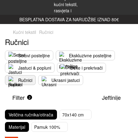
BESPLATNA DOSTAVA ZA NARUDŽBE IZNAD 80€
Kućni tekstil
Ručnici
Ručnici
Setovi posteljine
Ekskluzivne posteljine
Jastuci & popluni
Deke i prekrivači
Ručnici
Ukrasni jastuci
Filter
Jeftinije
2
Veličina ručnika/otirača
70x140 cm
Materijal
Pamuk 100%