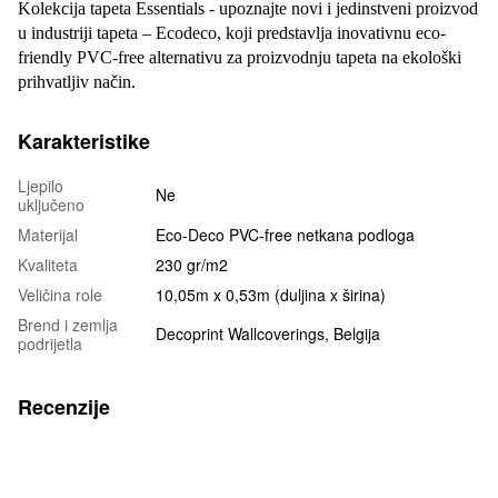
Kolekcija tapeta Essentials - upoznajte novi i jedinstveni proizvod
u industriji tapeta – Ecodeco, koji predstavlja inovativnu eco-
friendly PVC-free alternativu za proizvodnju tapeta na ekološki
prihvatljiv način.
Karakteristike
Ljepilo
Ne
uključeno
Materijal
Eco-Deco PVC-free netkana podloga
Kvaliteta
230 gr/m2
Veličina role
10,05m x 0,53m (duljina x širina)
Brend i zemlja
Decoprint Wallcoverings, Belgija
podrijetla
Recenzije