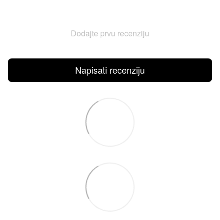
Dodajte prvu recenziju
Napisati recenziju