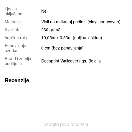
Ljepilo
Ne
uključeno
Materijal
Vinil na netkanoj podlozi (vinyl non-woven)
Kvaliteta
230 gr/m2
Veličina role
10,05m x 0,53m (duljina x širina)
Ponovljenje
0 cm (bez ponavljanja)
uzorka
Brend i zemlja
Decoprint Wallcoverings, Belgija
podrijetla
Recenzije
Dodajte prvu recenziju