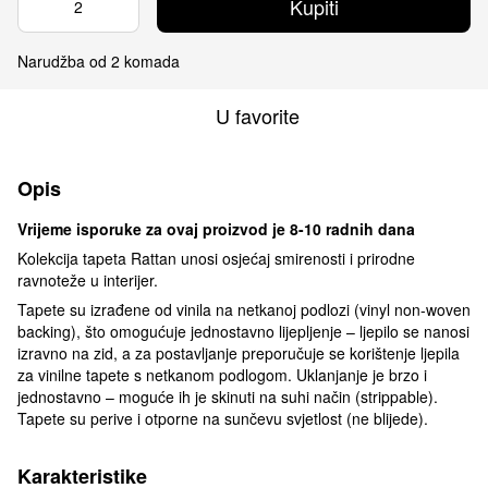
Kupiti
Narudžba od 2 komada
U favorite
Opis
Vrijeme isporuke za ovaj proizvod je 8-10 radnih dana
Kolekcija tapeta Rattan unosi osjećaj smirenosti i prirodne
ravnoteže u interijer.
Tapete su izrađene od vinila na netkanoj podlozi (vinyl non-woven
backing), što omogućuje jednostavno lijepljenje – ljepilo se nanosi
izravno na zid, a za postavljanje preporučuje se korištenje ljepila
za vinilne tapete s netkanom podlogom. Uklanjanje je brzo i
jednostavno – moguće ih je skinuti na suhi način (strippable).
Tapete su perive i otporne na sunčevu svjetlost (ne blijede).
Karakteristike