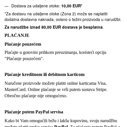
Dostava za udaljene otoke:
10,00 EUR*
*Za dostavu na udaljene otoke (Zona 2) može se naplatiti
dodatna dostavna naknada, ovisno o težini proizvoda u narudžbi.
Za narudžbe iznad
80,00 EUR dostava je besplatna
.
PLAĆANJE
Plaćanje pouzećem
Plaćajte u gotovini prilikom preuzimanja, koristeći opciju
"Plaćanje pouzećem".
Plaćanje kreditnom ili debitnom karticom
Naručene proizvode možete platiti online karticama Visa,
MasterCard. Online plaćanje se vrši putem sustava Stripe.
Obročno plaćanje nije omogućeno.
Plaćanje putem PayPal servisa
Kako bi Vam omogućili bržu i lakšu kupovinu, svoju narudžbu
možete platiti preko servisa
PayPal
. Za plaćanje putem PayPal-a,