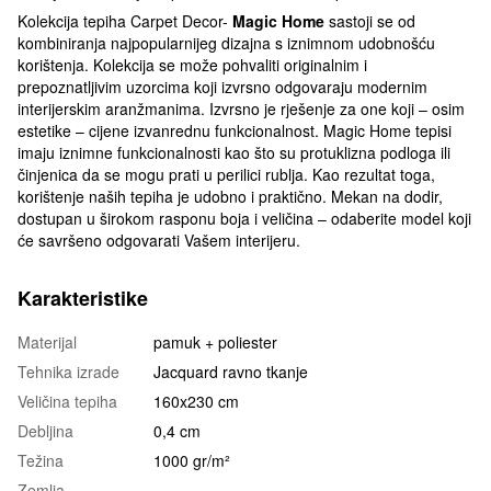
Kolekcija tepiha Carpet Decor-
Magic Home
sastoji se od
kombiniranja najpopularnijeg dizajna s iznimnom udobnošću
korištenja. Kolekcija se može pohvaliti originalnim i
prepoznatljivim uzorcima koji izvrsno odgovaraju modernim
interijerskim aranžmanima. Izvrsno je rješenje za one koji – osim
estetike – cijene izvanrednu funkcionalnost. Magic Home tepisi
imaju iznimne funkcionalnosti kao što su protuklizna podloga ili
činjenica da se mogu prati u perilici rublja. Kao rezultat toga,
korištenje naših tepiha je udobno i praktično. Mekan na dodir,
dostupan u širokom rasponu boja i veličina – odaberite model koji
će savršeno odgovarati Vašem interijeru.
Karakteristike
Materijal
pamuk + poliester
Tehnika izrade
Jacquard ravno tkanje
Veličina tepiha
160x230 cm
Debljina
0,4 cm
Težina
1000 gr/m²
Zemlja