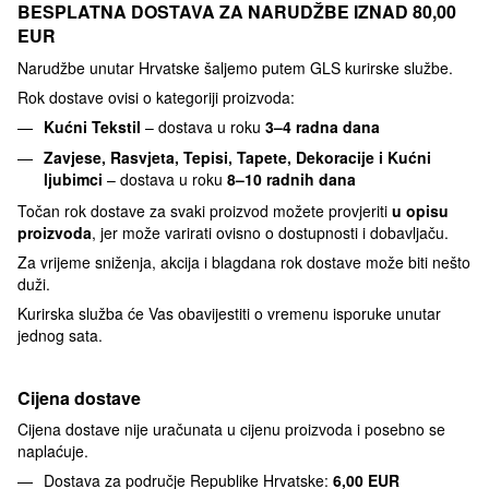
BESPLATNA DOSTAVA ZA NARUDŽBE IZNAD 80,00
EUR
Narudžbe unutar Hrvatske šaljemo putem GLS kurirske službe.
Rok dostave ovisi o kategoriji proizvoda:
Kućni Tekstil
– dostava u roku
3–4 radna dana
Zavjese, Rasvjeta, Tepisi, Tapete, Dekoracije i Kućni
ljubimci
– dostava u roku
8–10 radnih dana
Točan rok dostave za svaki proizvod možete provjeriti
u opisu
proizvoda
, jer može varirati ovisno o dostupnosti i dobavljaču.
Za vrijeme sniženja, akcija i blagdana rok dostave može biti nešto
duži.
Kurirska služba će Vas obavijestiti o vremenu isporuke unutar
jednog sata.
Cijena dostave
Cijena dostave nije uračunata u cijenu proizvoda i posebno se
naplaćuje.
Dostava za područje Republike Hrvatske:
6,00 EUR