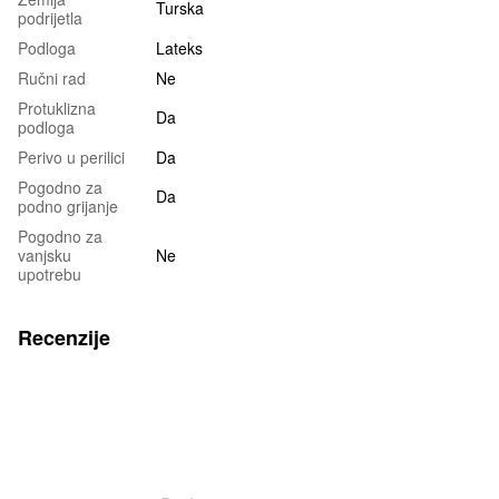
Turska
podrijetla
Podloga
Lateks
Ručni rad
Ne
Protuklizna
Da
podloga
Perivo u perilici
Da
Pogodno za
Da
podno grijanje
Pogodno za
vanjsku
Ne
upotrebu
Recenzije