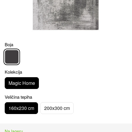
Boja
Kolekcija
Magic Home
Veličina tepiha
160x230 cm
200x300 cm
Na lageru