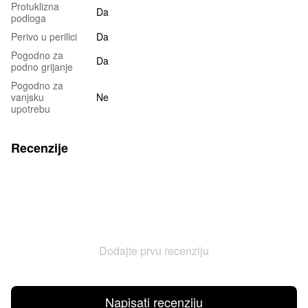
Protuklizna
Da
podloga
Perivo u perilici
Da
Pogodno za
Da
podno grijanje
Pogodno za
vanjsku
Ne
upotrebu
Recenzije
Dodajte prvu recenziju
Napisati recenziju