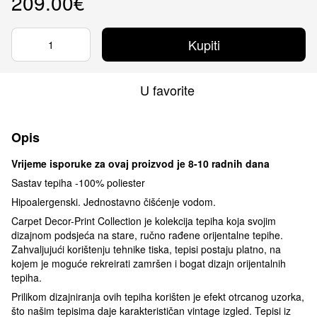
209.00€
Kupiti
U favorite
Opis
Vrijeme isporuke za ovaj proizvod je 8-10 radnih dana
Sastav tepiha -100% poliester
Hipoalergenski. Jednostavno čišćenje vodom.
Carpet Decor-Print Collection je kolekcija tepiha koja svojim
dizajnom podsjeća na stare, ručno rađene orijentalne tepihe.
Zahvaljujući korištenju tehnike tiska, tepisi postaju platno, na
kojem je moguće rekreirati zamršen i bogat dizajn orijentalnih
tepiha.
Prilikom dizajniranja ovih tepiha korišten je efekt otrcanog uzorka,
što našim tepisima daje karakterističan vintage izgled. Tepisi iz