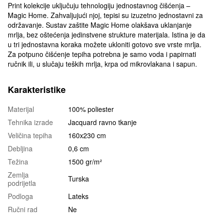
Print kolekcije uključuju tehnologiju jednostavnog čišćenja –
Magic Home. Zahvaljujući njoj, tepisi su izuzetno jednostavni za
održavanje. Sustav zaštite Magic Home olakšava uklanjanje
mrlja, bez oštećenja jedinstvene strukture materijala. Istina je da
u tri jednostavna koraka možete ukloniti gotovo sve vrste mrlja.
Za potpuno čišćenje tepiha potrebna je samo voda i papirnati
ručnik ili, u slučaju teških mrlja, krpa od mikrovlakana i sapun.
Karakteristike
Materijal
100% poliester
Tehnika izrade
Jacquard ravno tkanje
Veličina tepiha
160x230 cm
Debljina
0,6 cm
Težina
1500 gr/m²
Zemlja
Turska
podrijetla
Podloga
Lateks
Ručni rad
Ne