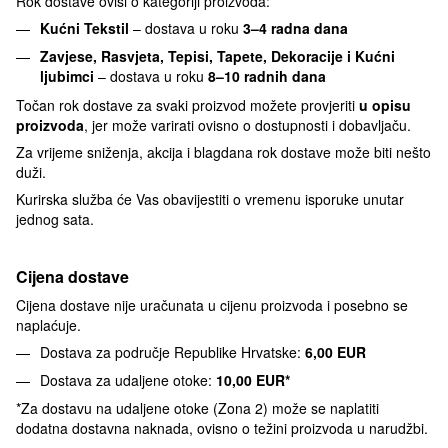
Rok dostave ovisi o kategoriji proizvoda:
Kućni Tekstil
– dostava u roku
3–4 radna dana
Zavjese, Rasvjeta, Tepisi, Tapete, Dekoracije i Kućni
ljubimci
– dostava u roku
8–10 radnih dana
Točan rok dostave za svaki proizvod možete provjeriti
u opisu
proizvoda
, jer može varirati ovisno o dostupnosti i dobavljaču.
Za vrijeme sniženja, akcija i blagdana rok dostave može biti nešto
duži.
Kurirska služba će Vas obavijestiti o vremenu isporuke unutar
jednog sata.
Cijena dostave
Cijena dostave nije uračunata u cijenu proizvoda i posebno se
naplaćuje.
Dostava za područje Republike Hrvatske:
6,00 EUR
Dostava za udaljene otoke:
10,00 EUR*
*Za dostavu na udaljene otoke (Zona 2) može se naplatiti
dodatna dostavna naknada, ovisno o težini proizvoda u narudžbi.