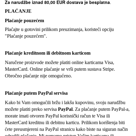
Za narudžbe iznad
80,00 EUR dostava je besplatna
.
PLAĆANJE
Plaćanje pouzećem
Plaćajte u gotovini prilikom preuzimanja, koristeći opciju
"Plaćanje pouzećem".
Plaćanje kreditnom ili debitnom karticom
Naručene proizvode možete platiti online karticama Visa,
MasterCard. Online plaćanje se vrši putem sustava Stripe.
Obročno plaćanje nije omogućeno.
Plaćanje putem PayPal servisa
Kako bi Vam omogućili bržu i lakšu kupovinu, svoju narudžbu
možete platiti preko servisa
PayPal
. Za plaćanje putem PayPal-a,
morate imati otvoren PayPal korisnički račun te Visa ili
MasterCard kreditnu ili debitnu karticu. Prilikom korištenja biti
ćete preusmjereni na PayPal stranicu kako biste na siguran način
odradili plačanje. Mi nemamo pristup Vašim karticama ili