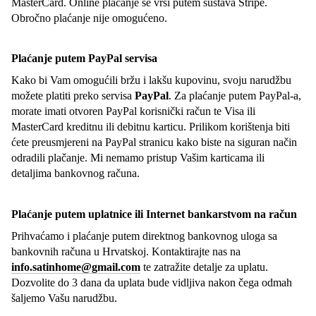
MasterCard. Online plaćanje se vrši putem sustava Stripe.
Obročno plaćanje nije omogućeno.
Plaćanje putem PayPal servisa
Kako bi Vam omogućili bržu i lakšu kupovinu, svoju narudžbu
možete platiti preko servisa
PayPal
. Za plaćanje putem PayPal-a,
morate imati otvoren PayPal korisnički račun te Visa ili
MasterCard kreditnu ili debitnu karticu. Prilikom korištenja biti
ćete preusmjereni na PayPal stranicu kako biste na siguran način
odradili plačanje. Mi nemamo pristup Vašim karticama ili
detaljima bankovnog računa.
Plaćanje putem uplatnice ili Internet bankarstvom na račun
Prihvaćamo i plaćanje putem direktnog bankovnog uloga sa
bankovnih računa u Hrvatskoj. Kontaktirajte nas na
info.satinhome@gmail.com
te zatražite detalje za uplatu.
Dozvolite do 3 dana da uplata bude vidljiva nakon čega odmah
šaljemo Vašu narudžbu.