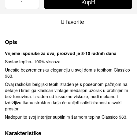
Kupiti
U favorite
Opis
Vrijeme isporuke za ovaj proizvod je 8-10 radnih dana
Sastav tepiha- 100% viscoza
Unesite bezvremensku eleganciju u svoj dom s tepihom Classico
963.
Ovaj raskošni belgijski tepih izrađen je s posebnom pažnjom na
detalje i krasi ga klasičan vintage medaljon uzorak u profinjenim
bež tonovima. Izrađen od luksuzne viskoze, nudi mekanu i
izdržljivu tkanu strukturu koja će unijeti sofisticiranost u svaki
prostor.
Nadopunite svoj interijer suptilnim šarmom tepiha Classico 963.
Karakteristike