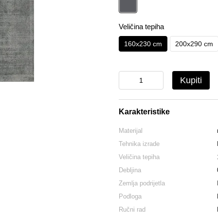
Veličina tepiha
160x230 cm
200x290 cm
Kupiti
Karakteristike
Materijal
Tehnika izrade
Veličina tepiha
Debljina
Zemlja podrijetla
Podloga
Ručni rad