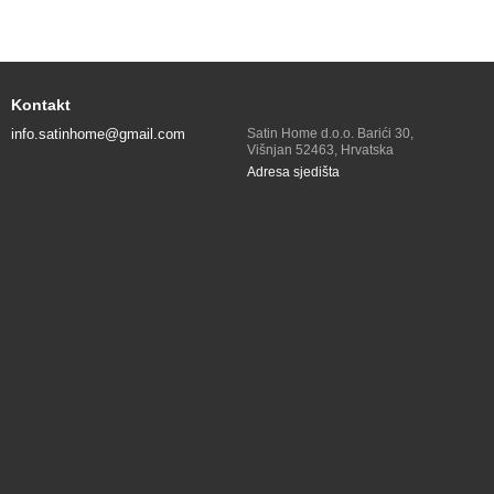
Kontakt
info.satinhome@gmail.com
Satin Home d.o.o. Barići 30,
Višnjan 52463, Hrvatska
Adresa sjedišta