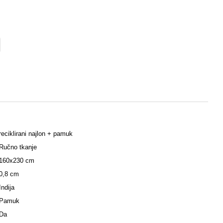
reciklirani najlon + pamuk
Ručno tkanje
160x230 cm
0,8 cm
Indija
Pamuk
Da