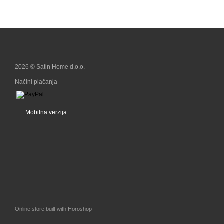
2026 © Satin Home d.o.o.
Načini plačanja
Mobilna verzija
Online store built with Horoshop