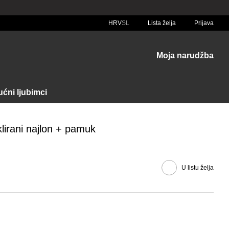
HRV
SL
Lista želja
Prijava
Moja narudžba
ćni ljubimci
klirani najlon + pamuk
U listu želja