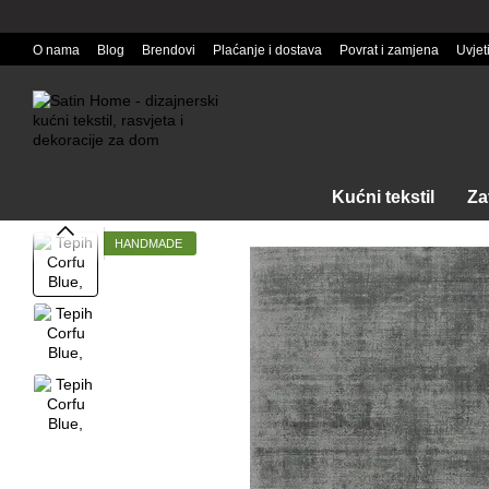
Перейти к основному контенту
O nama
Blog
Brendovi
Plaćanje i dostava
Povrat i zamjena
Uvjet
Kućni tekstil
Za
HANDMADE