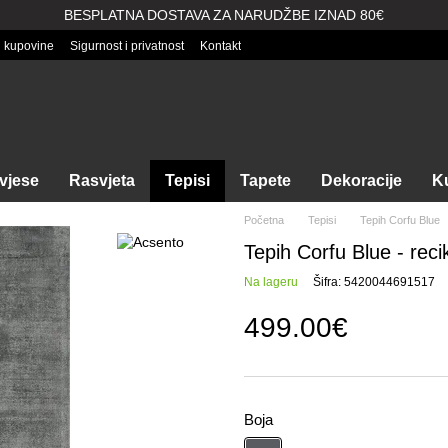
BESPLATNA DOSTAVA ZA NARUDŽBE IZNAD 80€
i kupovine
Sigurnost i privatnost
Kontakt
vjese
Rasvjeta
Tepisi
Tapete
Dekoracije
Ku
Početna
Tepisi
Tepih Corfu Blue
Tepih Corfu Blue - reci
Na lageru
Šifra: 5420044691517
499.00€
Boja