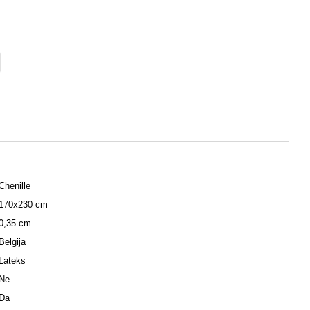
Chenille
170x230 cm
0,35 cm
Belgija
Lateks
Ne
Da