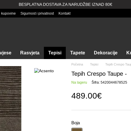
BESPLATNA DOSTAVA ZA NARUDŽBE IZNAD 80€
i kupovine
Sigurnost i privatnost
Kontakt
vjese
Rasvjeta
Tepisi
Tapete
Dekoracije
Ku
Početna
Tepisi
Tepih Crespo Tau
Tepih Crespo Taupe -
Na lageru
Šifra: 5420044678525
489.00€
Boja