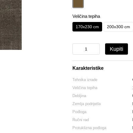
Veličina tepiha
170x230 cm
200x300 cm
Kupiti
Karakteristike
Tehnika izrade
Veličina tepiha
Debljina
Zemlja podrijetla
Podloga
Ručni rad
Protuklizna podloga