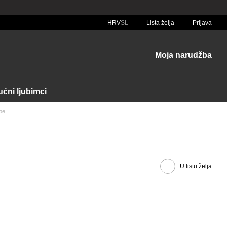
HRV
SL
Lista želja
Prijava
Moja narudžba
ćni ljubimci
pe
U listu želja