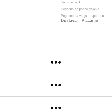
Perivo u perilici
Pogodno za podno grijanje
Pogodno za vanjsku upotrebu
Dostava
Plaćanje