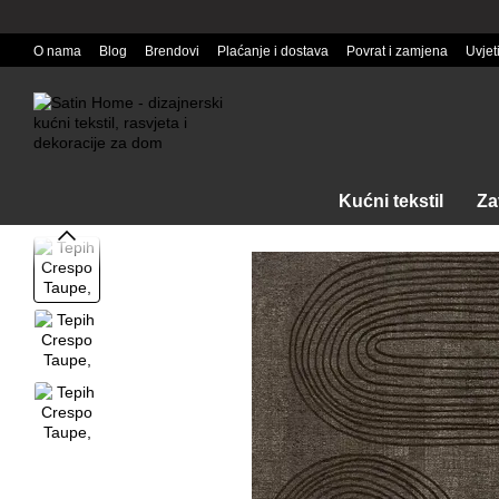
Перейти к основному контенту
O nama
Blog
Brendovi
Plaćanje i dostava
Povrat i zamjena
Uvjet
Kućni tekstil
Za