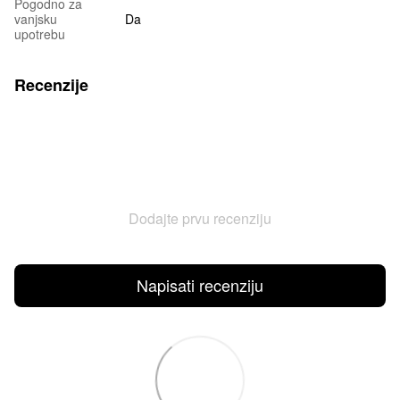
Pogodno za
vanjsku
Da
upotrebu
Recenzije
Dodajte prvu recenziju
Napisati recenziju