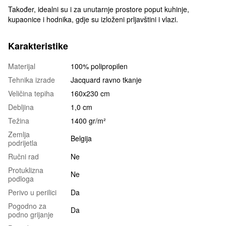
Također, idealni su i za unutarnje prostore poput kuhinje,
kupaonice i hodnika, gdje su izloženi prljavštini i vlazi.
Karakteristike
Materijal
100% polipropilen
Tehnika izrade
Jacquard ravno tkanje
Veličina tepiha
160x230 cm
Debljina
1,0 cm
Težina
1400 gr/m²
Zemlja
Belgija
podrijetla
Ručni rad
Ne
Protuklizna
Ne
podloga
Perivo u perilici
Da
Pogodno za
Da
podno grijanje