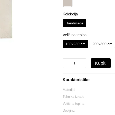
Kolekcija
Handmade
Veličina tepiha
160x230 cm
200x300 cm
Kupiti
Karakteristike
Materijal
Tehnika izrade
Veličina tepiha
Debljina