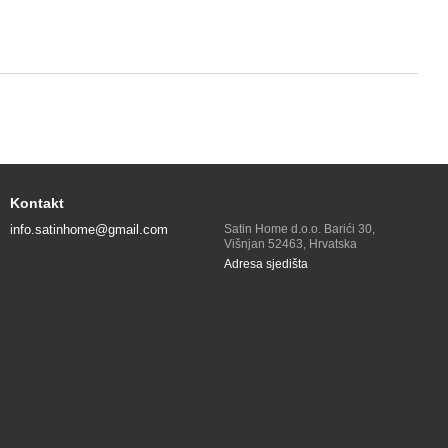
Kontakt
info.satinhome@gmail.com
Satin Home d.o.o. Barići 30,
Višnjan 52463, Hrvatska
Adresa sjedišta