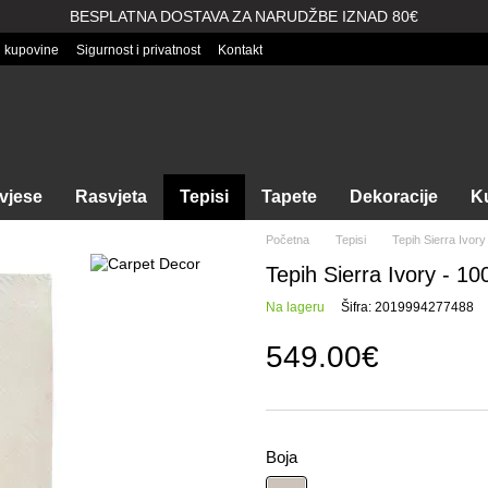
BESPLATNA DOSTAVA ZA NARUDŽBE IZNAD 80€
i kupovine
Sigurnost i privatnost
Kontakt
vjese
Rasvjeta
Tepisi
Tapete
Dekoracije
Ku
Početna
Tepisi
Tepih Sierra Ivory
Tepih Sierra Ivory - 1
Na lageru
Šifra: 2019994277488
549.00€
Boja