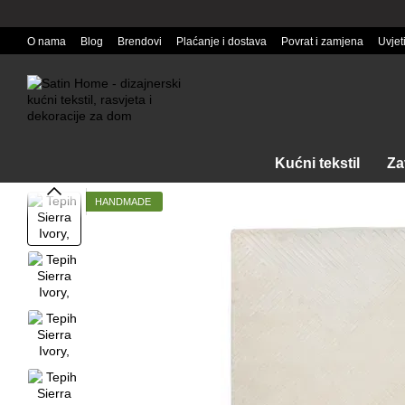
Перейти к основному контенту
O nama
Blog
Brendovi
Plaćanje i dostava
Povrat i zamjena
Uvjet
Kućni tekstil
Za
HANDMADE