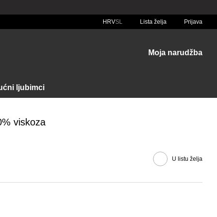
HRV
SL
Lista želja
Prijava
Moja narudžba
ćni ljubimci
00% viskoza
U listu želja