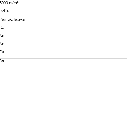
5000 gr/m²
Indija
Pamuk, lateks
Da
Ne
Ne
Da
Ne