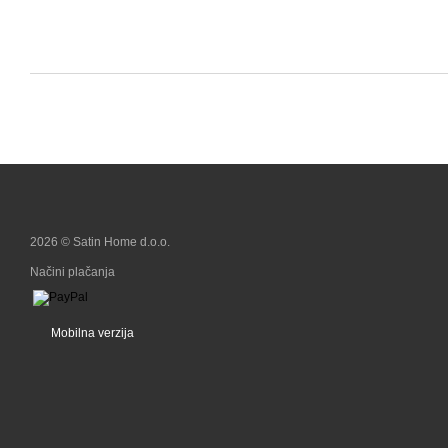
2026 © Satin Home d.o.o.
Načini plačanja
Mobilna verzija