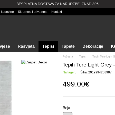
BESPLATNA DOSTAVA ZA NARUDŽBE IZNAD 80€
i kupovine
Sigurnost i privatnost
Kontakt
vjese
Rasvjeta
Tepisi
Tapete
Dekoracije
Ku
Početna
Tepisi
Tepih Tere Light 
Tepih Tere Light Grey 
Na lageru
Šifra: 2019994208987
499.00€
Boja