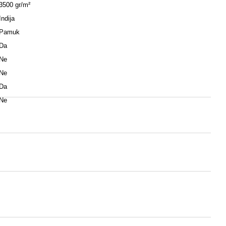
3500 gr/m²
Indija
Pamuk
Da
Ne
Ne
Da
Ne