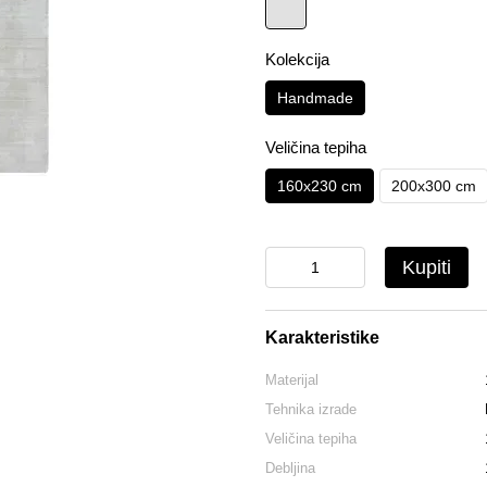
Kolekcija
Handmade
Veličina tepiha
160x230 cm
200x300 cm
Kupiti
Karakteristike
Materijal
Tehnika izrade
Veličina tepiha
Debljina