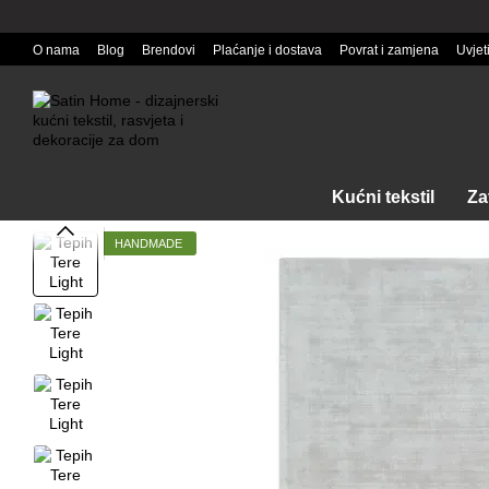
Перейти к основному контенту
O nama
Blog
Brendovi
Plaćanje i dostava
Povrat i zamjena
Uvjet
Kućni tekstil
Za
HANDMADE