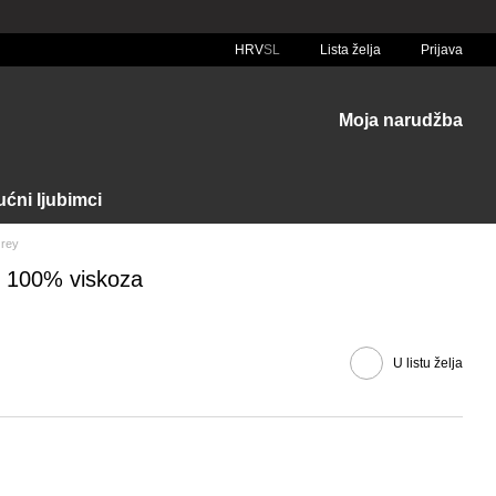
HRV
SL
Lista želja
Prijava
Moja narudžba
ćni ljubimci
Grey
- 100% viskoza
U listu želja