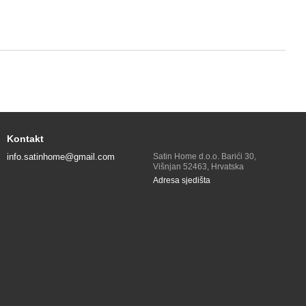
Kontakt
info.satinhome@gmail.com
Satin Home d.o.o. Barići 30,
Višnjan 52463, Hrvatska
Adresa sjedišta