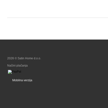
2026 © Satin Home d.o.o.
Načini plačanja
Mobilna verzija