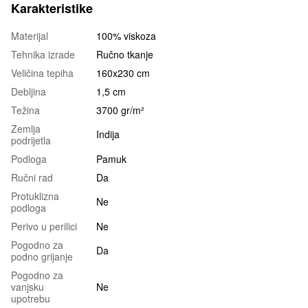
Karakteristike
Materijal
100% viskoza
Tehnika izrade
Ručno tkanje
Veličina tepiha
160x230 cm
Debljina
1,5 cm
Težina
3700 gr/m²
Zemlja
Indija
podrijetla
Podloga
Pamuk
Ručni rad
Da
Protuklizna
Ne
podloga
Perivo u perilici
Ne
Pogodno za
Da
podno grijanje
Pogodno za
vanjsku
Ne
upotrebu