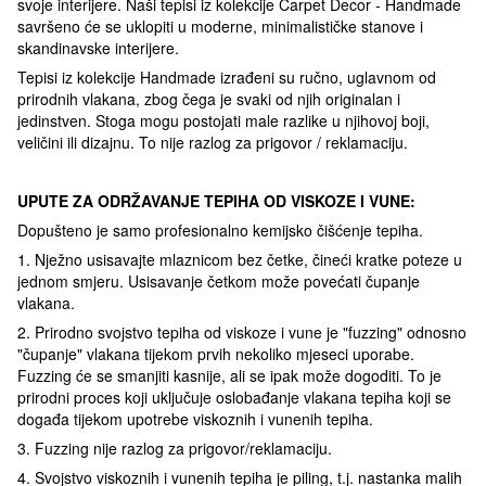
svoje interijere. Naši tepisi iz kolekcije Carpet Decor - Handmade
savršeno će se uklopiti u moderne, minimalističke stanove i
skandinavske interijere.
Tepisi iz kolekcije Handmade izrađeni su ručno, uglavnom od
prirodnih vlakana, zbog čega je svaki od njih originalan i
jedinstven. Stoga mogu postojati male razlike u njihovoj boji,
veličini ili dizajnu. To nije razlog za prigovor / reklamaciju.
UPUTE ZA ODRŽAVANJE TEPIHA OD VISKOZE I VUNE:
Dopušteno je samo profesionalno kemijsko čišćenje tepiha.
1. Nježno usisavajte mlaznicom bez četke, čineći kratke poteze u
jednom smjeru. Usisavanje četkom može povećati čupanje
vlakana.
2. Prirodno svojstvo tepiha od viskoze i vune je "fuzzing" odnosno
"čupanje" vlakana tijekom prvih nekoliko mjeseci uporabe.
Fuzzing će se smanjiti kasnije, ali se ipak može dogoditi. To je
prirodni proces koji uključuje oslobađanje vlakana tepiha koji se
događa tijekom upotrebe viskoznih i vunenih tepiha.
3. Fuzzing nije razlog za prigovor/reklamaciju.
4. Svojstvo viskoznih i vunenih tepiha je piling, t.j. nastanka malih