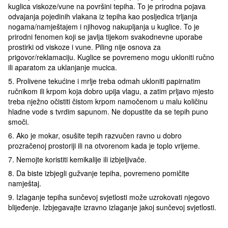
kuglica viskoze/vune na površini tepiha. To je prirodna pojava
odvajanja pojedinih vlakana iz tepiha kao posljedica trljanja
nogama/namještajem i njihovog nakupljanja u kuglice. To je
prirodni fenomen koji se javlja tijekom svakodnevne uporabe
prostirki od viskoze i vune. Piling nije osnova za
prigovor/reklamaciju. Kuglice se povremeno mogu ukloniti ručno
ili aparatom za uklanjanje mucica.
5. Prolivene tekućine i mrlje treba odmah ukloniti papirnatim
ručnikom ili krpom koja dobro upija vlagu, a zatim prljavo mjesto
treba nježno očistiti čistom krpom namočenom u malu količinu
hladne vode s tvrdim sapunom. Ne dopustite da se tepih puno
smoči.
6. Ako je mokar, osušite tepih razvučen ravno u dobro
prozračenoj prostoriji ili na otvorenom kada je toplo vrijeme.
7. Nemojte koristiti kemikalije ili izbjeljivače.
8. Da biste izbjegli gužvanje tepiha, povremeno pomičite
namještaj.
9. Izlaganje tepiha sunčevoj svjetlosti može uzrokovati njegovo
blijeđenje. Izbjegavajte izravno izlaganje jakoj sunčevoj svjetlosti.