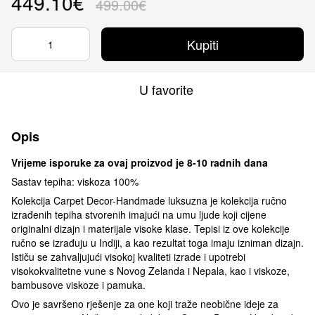
449.10€
499.00€
Kupiti
U favorite
Opis
Vrijeme isporuke za ovaj proizvod je 8-10 radnih dana
Sastav tepiha: viskoza 100%
Kolekcija Carpet Decor-Handmade luksuzna je kolekcija ručno
izrađenih tepiha stvorenih imajući na umu ljude koji cijene
originalni dizajn i materijale visoke klase. Tepisi iz ove kolekcije
ručno se izrađuju u Indiji, a kao rezultat toga imaju izniman dizajn.
Ističu se zahvaljujući visokoj kvaliteti izrade i upotrebi
visokokvalitetne vune s Novog Zelanda i Nepala, kao i viskoze,
bambusove viskoze i pamuka.
Ovo je savršeno rješenje za one koji traže neobične ideje za