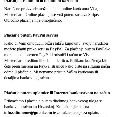
Plaćanje kreditnom ili debitnom karticom
Naručene proizvode možete platiti online karticama Visa,
MasterCard. Online plaćanje se vrši putem sustava Stripe.
Obročno plaćanje nije omogućeno.
Plaćanje putem PayPal servisa
Kako bi Vam omogućili bržu i lakšu kupovinu, svoju narudžbu
možete platiti preko servisa
PayPal
. Za plaćanje putem PayPal-a,
morate imati otvoren PayPal korisnički račun te Visa ili
MasterCard kreditnu ili debitnu karticu. Prilikom korištenja biti
ćete preusmjereni na PayPal stranicu kako biste na siguran način
odradili plačanje. Mi nemamo pristup Vašim karticama ili
detaljima bankovnog računa.
Plaćanje putem uplatnice ili Internet bankarstvom na račun
Prihvaćamo i plaćanje putem direktnog bankovnog uloga sa
bankovnih računa u Hrvatskoj. Kontaktirajte nas na
info.satinhome@gmail.com
te zatražite detalje za uplatu.