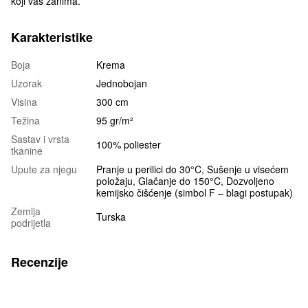
koji vas zanima.
Karakteristike
Boja
Krema
Uzorak
Jednobojan
Visina
300 cm
Težina
95 gr/m²
Sastav i vrsta
100% poliester
tkanine
Upute za njegu
Pranje u perilici do 30°C, Sušenje u visećem
položaju, Glačanje do 150°C, Dozvoljeno
kemijsko čišćenje (simbol F – blagi postupak)
Zemlja
Turska
podrijetla
Recenzije