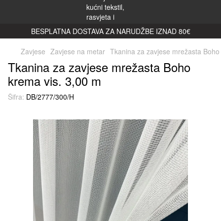
BESPLATNA DOSTAVA ZA NARUDŽBE IZNAD 80€
Zavjese
Zavjese na metar
Tkanina za zavjese mrežasta Boho 
Tkanina za zavjese mrežasta Boho
krema vis. 3,00 m
Šifra:
DB/2777/300/H