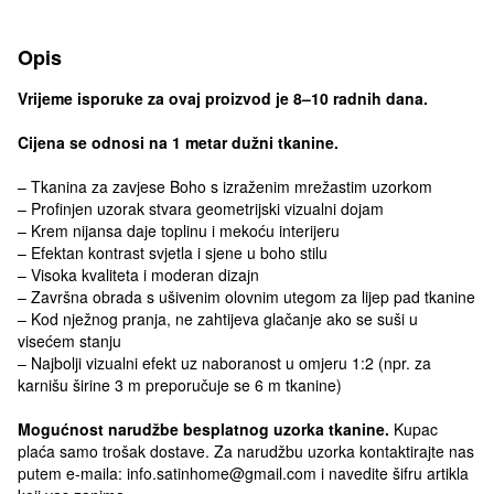
Opis
Vrijeme isporuke za ovaj proizvod je 8–10 radnih dana.
Cijena se odnosi na 1 metar dužni tkanine.
– Tkanina za zavjese Boho s izraženim mrežastim uzorkom
– Profinjen uzorak stvara geometrijski vizualni dojam
– Krem nijansa daje toplinu i mekoću interijeru
– Efektan kontrast svjetla i sjene u boho stilu
– Visoka kvaliteta i moderan dizajn
– Završna obrada s ušivenim olovnim utegom za lijep pad tkanine
– Kod nježnog pranja, ne zahtijeva glačanje ako se suši u
visećem stanju
– Najbolji vizualni efekt uz naboranost u omjeru 1:2 (npr. za
karnišu širine 3 m preporučuje se 6 m tkanine)
Mogućnost narudžbe besplatnog uzorka tkanine.
Kupac
plaća samo trošak dostave. Za narudžbu uzorka kontaktirajte nas
putem e-maila: info.satinhome@gmail.com i navedite šifru artikla