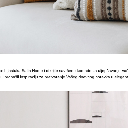
rasnih jastuka Satin Home i otkrijte savršene komade za uljepšavanje Va
 i pronašli inspiraciju za pretvaranje Vašeg dnevnog boravka u elegantn