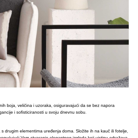
nih boja, veličina i uzoraka, osiguravajući da se bez napora
cije i sofisticiranosti u svoju dnevnu sobu.
 s drugim elementima uređenja doma. Složite ih na kauč ili fotelje,
mogućujući Vam stvaranje elegantnog izgleda koji uistinu odražava