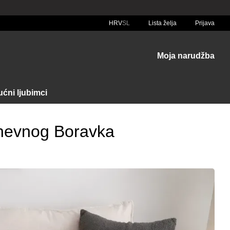
HRV
SL
Lista želja
Prijava
Moja narudžba
ćni ljubimci
Dnevnog Boravka