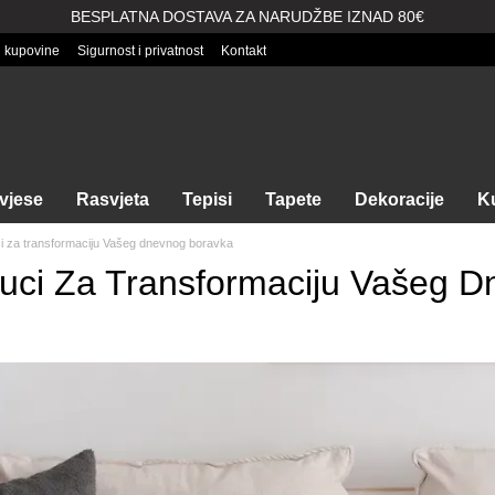
BESPLATNA DOSTAVA ZA NARUDŽBE IZNAD 80€
i kupovine
Sigurnost i privatnost
Kontakt
vjese
Rasvjeta
Tepisi
Tapete
Dekoracije
Ku
ci za transformaciju Vašeg dnevnog boravka
tuci Za Transformaciju Vašeg 