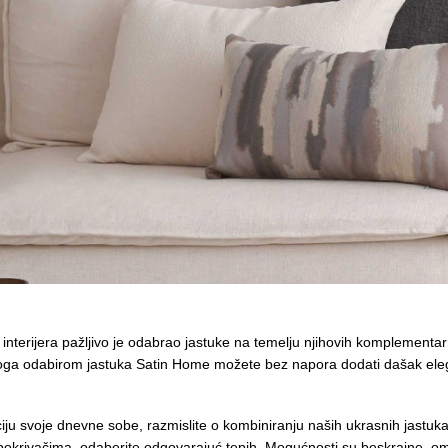
 interijera pažljivo je odabrao jastuke na temelju njihovih komplementar
ga odabirom jastuka Satin Home možete bez napora dodati dašak elegan
ciju svoje dnevne sobe, razmislite o kombiniranju naših ukrasnih jastuka
 pokrivačima, odaberite odgovarajuć tepih. Mogućnosti su beskrajne, o