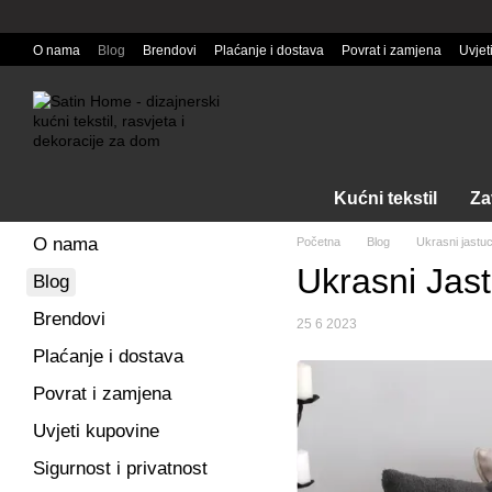
Перейти к основному контенту
O nama
Blog
Brendovi
Plaćanje i dostava
Povrat i zamjena
Uvjet
Kućni tekstil
Za
O nama
Početna
Blog
Ukrasni jastu
Ukrasni Jas
Blog
Brendovi
25 6 2023
Plaćanje i dostava
Povrat i zamjena
Uvjeti kupovine
Sigurnost i privatnost