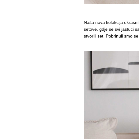
Naša nova kolekcija ukrasnih
setove, gdje se svi jastuci sa
stvorili set. Pobrinuli smo 