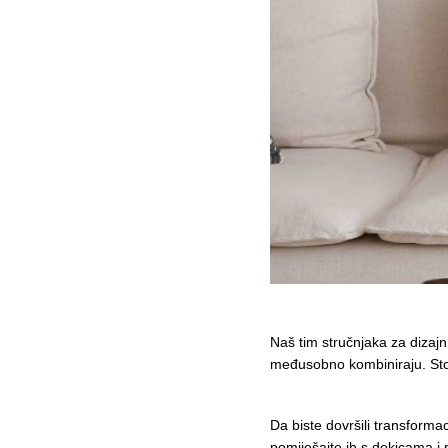
Naš tim stručnjaka za dizajn
međusobno kombiniraju. Sto
Da biste dovršili transforma
pomiješajte ih s dekicama i