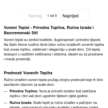
Natrag
Naprijed
1
od 5
Vuneni Tepisi - Prirodna Toplina, Ručna Izrada i
Bezvremenski Stil
Vuneni tepisi su simbol kvalitete, dugotrajnosti i prirodne ljepote.
Na
Satin Home
nudimo širok izbor ručno izrađenih vunenih tepiha
koji unose toplinu, udobnost i eleganciju u svaki dom. Ovi tepisi,
dostupni u različitim veličinama i oblicima, idealni su za prostrane
i manje prostorije.
Prednosti Vunenih Tepiha
Ručno izrađeni vuneni tepisi pružaju brojne prednosti koje ih čine
savršenim izborom za svaki dom:
Prirodna Toplina:
Vuna je prirodni izolator koji zadržava
toplinu i čini vaš dom ugodnim tijekom cijele godine.
Ručna Izrada:
Svaki tepih je ručno izrađen s pažnjom na
detalje, osiguravajući vrhunsku kvalitetu i jedinstven izgled.