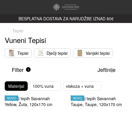
BESPLATNA DOSTAVA ZA NARUDŽBE IZNAD 80€
Tepisi
Vuneni Tepisi
Tepisi
Dječji tepisi
Vanjski tepisi
Filter
Jeftinije
1
Materijal
100% vuna
viskoza + vuna
NOVO
NOVO