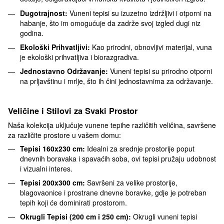
Dugotrajnost:
Vuneni tepisi su izuzetno izdržljivi i otporni na
habanje, što im omogućuje da zadrže svoj izgled dugi niz
godina.
Ekološki Prihvatljivi:
Kao prirodni, obnovljivi materijal, vuna
je ekološki prihvatljiva i biorazgradiva.
Jednostavno Održavanje:
Vuneni tepisi su prirodno otporni
na prljavštinu i mrlje, što ih čini jednostavnima za održavanje.
Veličine i Stilovi za Svaki Prostor
Naša kolekcija uključuje vunene tepihe različitih veličina, savršene
za različite prostore u vašem domu:
Tepisi 160x230 cm:
Idealni za srednje prostorije poput
dnevnih boravaka i spavaćih soba, ovi tepisi pružaju udobnost
i vizualni interes.
Tepisi 200x300 cm:
Savršeni za velike prostorije,
blagovaonice i prostrane dnevne boravke, gdje je potreban
tepih koji će dominirati prostorom.
Okrugli Tepisi (200 cm i 250 cm):
Okrugli vuneni tepisi