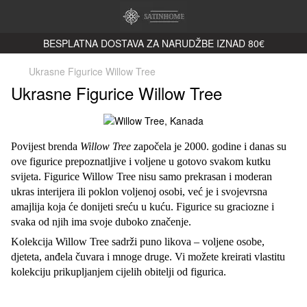
BESPLATNA DOSTAVA ZA NARUDŽBE IZNAD 80€
Ukrasne Figurice Willow Tree
Ukrasne Figurice Willow Tree
Povijest brenda
Willow Tree
započela je 2000. godine i danas su
ove figurice prepoznatljive i voljene u gotovo svakom kutku
svijeta. Figurice Willow Tree nisu samo prekrasan i moderan
ukras interijera ili poklon voljenoj osobi, već je i svojevrsna
amajlija koja će donijeti sreću u kuću. Figurice su graciozne i
svaka od njih ima svoje duboko značenje.
Kolekcija Willow Tree sadrži puno likova – voljene osobe,
djeteta, anđela čuvara i mnoge druge. Vi možete kreirati vlastitu
kolekciju prikupljanjem cijelih obitelji od figurica.